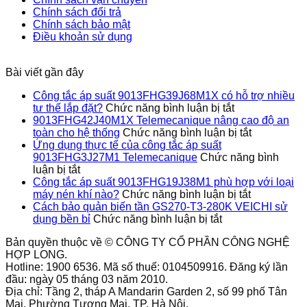
Chính sách đổi trả
Chính sách bảo mật
Điều khoản sử dụng
Bài viết gần đây
Công tắc áp suất 9013FHG39J68M1X có hỗ trợ nhiều
ở
tư thế lắp đặt?
Chức năng bình luận bị tắt
Công
9013FHG42J40M1X Telemecanique nâng cao độ an
tắc
ở
toàn cho hệ thống
Chức năng bình luận bị tắt
áp
9013FHG4
Ứng dụng thực tế của công tắc áp suất
suất
Telemecan
9013FHG3J27M1 Telemecanique
Chức năng bình
ở
9013FHG39J
nâng
luận bị tắt
Ứng
có
cao
Công tắc áp suất 9013FHG19J38M1 phù hợp với loại
dụng
hỗ
ở
độ
máy nén khí nào?
Chức năng bình luận bị tắt
thực
trợ
Công
an
Cách bảo quản biến tần GS270-T3-280K VEICHI sử
tế
ở
nhiều
tắc
toàn
dụng bền bỉ
Chức năng bình luận bị tắt
của
Cách
tư
áp
cho
Bản quyền thuộc về © CÔNG TY CỔ PHẦN CÔNG NGHỆ
công
bảo
thế
suất
hệ
HỢP LONG.
tắc
quản
lắp
9013FHG1
thống
Hotline: 1900 6536. Mã số thuế: 0104509916. Đăng ký lần
áp
biến
đặt?
phù
đầu: ngày 05 tháng 03 năm 2010.
suất
tần
hợp
Địa chỉ: Tầng 2, tháp A Mandarin Garden 2, số 99 phố Tân
9013FHG3J27M1
GS270-
với
Mai, Phường Tương Mai, TP. Hà Nội.
Telemecanique
T3-
loại