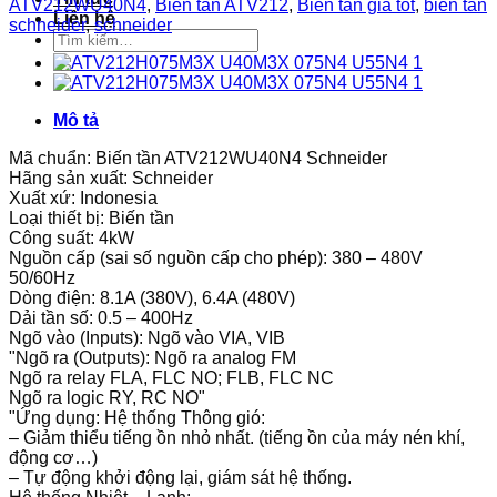
ATV212WU40N4
,
Biến tần ATV212
,
Biến tần giá tốt
,
biến tần
Liên hệ
schneider
,
schneider
Tìm
kiếm:
Mô tả
Mã chuẩn: Biến tần ATV212WU40N4 Schneider
Hãng sản xuất: Schneider
Xuất xứ: Indonesia
Loại thiết bị: Biến tần
Công suất: 4kW
Nguồn cấp (sai số nguồn cấp cho phép): 380 – 480V
50/60Hz
Dòng điện: 8.1A (380V), 6.4A (480V)
Dải tần số: 0.5 – 400Hz
Ngõ vào (Inputs): Ngõ vào VIA, VIB
"Ngõ ra (Outputs): Ngõ ra analog FM
Ngõ ra relay FLA, FLC NO; FLB, FLC NC
Ngõ ra logic RY, RC NO"
"Ứng dụng: Hệ thống Thông gió:
– Giảm thiểu tiếng ồn nhỏ nhất. (tiếng ồn của máy nén khí,
động cơ…)
– Tự động khởi động lại, giám sát hệ thống.