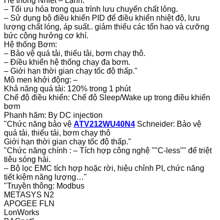
Hệ thống Nhiệt – Lạnh:
– Tối ưu hóa trong qua trình lưu chuyển chất lỏng.
– Sử dụng bộ điều khiển PID để điều khiển nhiệt độ, lưu
lượng chất lóng, áp suất.. giảm thiểu các tổn hao và cưỡng
bức cộng hưởng cơ khí.
Hệ thống Bơm:
– Bảo vệ quá tải, thiếu tải, bơm chạy thô.
– Điều khiển hệ thống chạy đa bơm.
– Giới hạn thời gian chạy tốc độ thấp."
Mô men khởi động: –
Khả năng quá tải: 120% trong 1 phút
Chế độ điều khiển: Chế độ Sleep/Wake up trong điều khiển
bơm
Phanh hãm: By DC injection
"Chức năng bảo vệ
ATV212WU40N4
Schneider: Bảo vệ
quá tải, thiếu tải, bơm chạy thô
Giới hạn thời gian chạy tốc độ thấp."
"Chức năng chính : – Tích hợp công nghệ ""C-less"" để triệt
tiêu sóng hài.
– Bộ lọc EMC tích hợp hoặc rời, hiệu chỉnh PI, chức năng
tiết kiệm năng lượng…"
"Truyền thông: Modbus
METASYS N2
APOGEE FLN
LonWorks