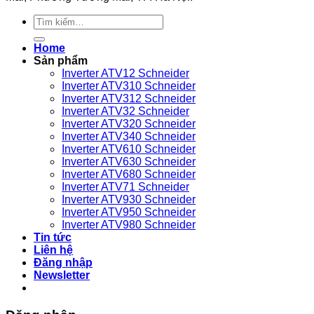
280K
máy
Tìm
VEICHI
nén
kiếm:
sử
khí
Home
dụng
nào?
Sản phẩm
bền
Inverter ATV12 Schneider
bỉ
Inverter ATV310 Schneider
Inverter ATV312 Schneider
Inverter ATV32 Schneider
Inverter ATV320 Schneider
Inverter ATV340 Schneider
Inverter ATV610 Schneider
Inverter ATV630 Schneider
Inverter ATV680 Schneider
Inverter ATV71 Schneider
Inverter ATV930 Schneider
Inverter ATV950 Schneider
Inverter ATV980 Schneider
Tin tức
Liên hệ
Đăng nhập
Newsletter