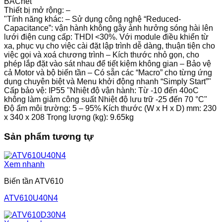
BACnet"
Thiết bị mở rộng: –
"Tính năng khác: – Sử dụng công nghệ “Reduced-
Capacitance”: vận hành không gây ảnh hưởng sóng hài lên
lưới điện cung cấp: THDI <30%. Với module điều khiển từ
xa, phục vụ cho việc cài đặt lập trình dễ dàng, thuận tiện cho
việc gọi và xoá chương trình – Kích thước nhỏ gọn, cho
phép lắp đặt vào sát nhau để tiết kiệm không gian – Bảo vệ
cả Motor và bộ biến tần – Có sẵn các “Macro” cho từng ứng
dụng chuyên biệt và Menu khởi động nhanh “Simply Start”"
Cấp bảo vệ: IP55 "Nhiệt độ vận hành: Từ -10 đến 40oC
không làm giảm công suất Nhiệt độ lưu trữ -25 đến 70 °C"
Độ ẩm môi trường: 5 – 95% Kích thước (W x H x D) mm: 230
x 340 x 208 Trọng lượng (kg): 9.65kg
Sản phẩm tương tự
Xem nhanh
Biến tần ATV610
ATV610U40N4