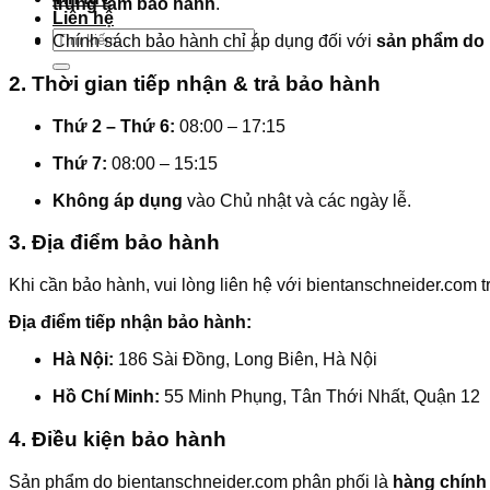
trung tâm bảo hành
.
Liên hệ
Tìm
Chính sách bảo hành chỉ áp dụng đối với
sản phẩm do 
kiếm:
2. Thời gian tiếp nhận & trả bảo hành
Thứ 2 – Thứ 6:
08:00 – 17:15
Thứ 7:
08:00 – 15:15
Không áp dụng
vào Chủ nhật và các ngày lễ.
3. Địa điểm bảo hành
Khi cần bảo hành, vui lòng liên hệ với bientanschneider.com
Địa điểm tiếp nhận bảo hành:
Hà Nội:
186 Sài Đồng, Long Biên, Hà Nội
Hồ Chí Minh:
55 Minh Phụng, Tân Thới Nhất, Quận 12
4. Điều kiện bảo hành
Sản phẩm do bientanschneider.com phân phối là
hàng chính