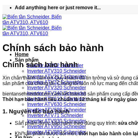
Bỏ
Add anything here or just remove it...
qua
nội
dung
Chính sách bảo hành
Home
Sản phẩm
Chính sách bảo hành
Inverter ATV12 Schneider
Inverter ATV310 Schneider
Inverter ATV312 Schneider
Xin chân thành cảm ơn Quý khách đã tin tưởng và sử dụng c
Inverter ATV32 Schneider
sản phẩm của chúng tôi. Chúng tôi luôn nỗ lực mang đến chất 
Inverter ATV320 Schneider
Inverter ATV340 Schneider
bientanschneider.com cam kết toàn bộ sản phẩm cung cấp đề
Inverter ATV610 Schneider
Thời hạn bảo hành tiêu chuẩn là 12 tháng kể từ ngày gia
Inverter ATV630 Schneider
Inverter ATV680 Schneider
1. Nguyên tắc bảo hành
Inverter ATV71 Schneider
Inverter ATV930 Schneider
Sản phẩm được bảo hành theo đúng quy trình:
sửa chữ
Inverter ATV950 Schneider
Inverter ATV980 Schneider
Khi sản phẩm được đổi mới,
thời hạn bảo hành còn lạ
Tin tức