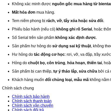
Không xác minh được
nguồn gốc mua hàng từ bienta
Mất hóa đơn
mua hàng.
Tem niêm phong bị
rách, vỡ, tẩy xóa hoặc sửa đổi
.
Phiếu bảo hành (nếu có)
không ghi rõ Serial
, hoặc thô
Số Serial trên sản phẩm
không xác định được
.
Sản phẩm hư hỏng do
sử dụng sai kỹ thuật
, không th
Hư hỏng do
tác động cơ học
: rơi, vỡ, va đập, trầy xư
Hỏng do
chuột bọ, côn trùng
,
hỏa hoạn, thiên tai
, hoặ
Sản phẩm bị can thiệp,
tự ý tháo lắp, sửa chữa
bởi cá 
Khách hàng muốn
đổi chủng loại, mẫu mã
không nằm t
Chính sách chung
Chính sách bảo hành
Chính sách thanh toán
Chính sách vận chuyển
Chính sách đổi trả