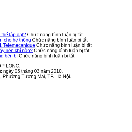
ở
thế lắp đặt?
Chức năng bình luận bị tắt
Công
ở
 cho hệ thống
Chức năng bình luận bị tắt
tắc
9013FHG42J40M1X
ở
1 Telemecanique
Chức năng bình luận bị tắt
áp
Telemecanique
ở
Ứng
áy nén khí nào?
Chức năng bình luận bị tắt
ở
suất
nâng
Công
dụng
g bền bỉ
Chức năng bình luận bị tắt
Cách
9013FHG39J68M1X
cao
tắc
thực
ỢP LONG.
bảo
có
độ
áp
tế
u: ngày 05 tháng 03 năm 2010.
quản
hỗ
an
suất
của
ai, Phường Tương Mai, TP. Hà Nội.
biến
trợ
toàn
9013FHG19J38M1
công
tần
nhiều
cho
phù
tắc
GS270-
tư
hệ
hợp
áp
T3-
thế
thống
với
suất
280K
lắp
loại
9013FHG3J27M1
VEICHI
đặt?
máy
Telemecanique
sử
nén
dụng
khí
bền
nào?
bỉ