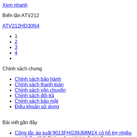
Xem nhanh
Biến tần ATV212
ATV212HD30N4
1
2
3
4
Chính sách chung
Chính sách bảo hành
Chính sách thanh toán
Chính sách vận chuyển
Chính sách đổi trả
Chính sách bảo mật
Điều khoản sử dụng
Bài viết gần đây
Công tắc áp suất 9013FHG39J68M1X có hỗ trợ nhiều