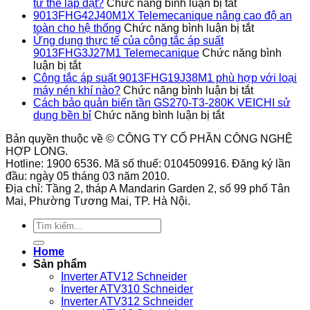
ở
tư thế lắp đặt?
Chức năng bình luận bị tắt
Công
9013FHG42J40M1X Telemecanique nâng cao độ an
tắc
ở
toàn cho hệ thống
Chức năng bình luận bị tắt
áp
9013FHG4
Ứng dụng thực tế của công tắc áp suất
suất
Telemecan
9013FHG3J27M1 Telemecanique
Chức năng bình
ở
9013FHG39J
nâng
luận bị tắt
Ứng
có
cao
Công tắc áp suất 9013FHG19J38M1 phù hợp với loại
dụng
hỗ
ở
độ
máy nén khí nào?
Chức năng bình luận bị tắt
thực
trợ
Công
an
Cách bảo quản biến tần GS270-T3-280K VEICHI sử
tế
ở
nhiều
tắc
toàn
dụng bền bỉ
Chức năng bình luận bị tắt
của
Cách
tư
áp
cho
Bản quyền thuộc về © CÔNG TY CỔ PHẦN CÔNG NGHỆ
công
bảo
thế
suất
hệ
HỢP LONG.
tắc
quản
lắp
9013FHG1
thống
Hotline: 1900 6536. Mã số thuế: 0104509916. Đăng ký lần
áp
biến
đặt?
phù
đầu: ngày 05 tháng 03 năm 2010.
suất
tần
hợp
Địa chỉ: Tầng 2, tháp A Mandarin Garden 2, số 99 phố Tân
9013FHG3J27M1
GS270-
với
Mai, Phường Tương Mai, TP. Hà Nội.
Telemecanique
T3-
loại
280K
máy
Tìm
VEICHI
nén
kiếm:
sử
khí
Home
dụng
nào?
Sản phẩm
bền
Inverter ATV12 Schneider
bỉ
Inverter ATV310 Schneider
Inverter ATV312 Schneider