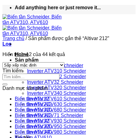
Bỏ
Add anything here or just remove it...
qua
nội
dung
Trang chủ
/
Sản phẩm được gắn thẻ “Altivar 212”
Lọc
Hiển thị 1–12 của 44 kết quả
Home
Sản phẩm
Inverter ATV12 Schneider
Tìm kiếm
Inverter ATV310 Schneider
Inverter ATV312 Schneider
Inverter ATV32 Schneider
Inverter ATV320 Schneider
Danh mục sản phẩm
Inverter ATV340 Schneider
Biến tần ATV12
Inverter ATV610 Schneider
Biến tần ATV212
Inverter ATV630 Schneider
Biến tần ATV310
Inverter ATV680 Schneider
Biến tần ATV312
Inverter ATV71 Schneider
Biến tần ATV32
Inverter ATV930 Schneider
Biến tần ATV320
Inverter ATV950 Schneider
Biến tần ATV340
Inverter ATV980 Schneider
Tin tức
Biến tần ATV610