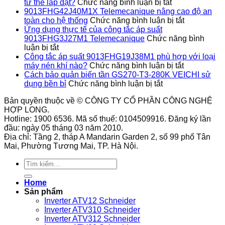
ở
tư thế lắp đặt?
Chức năng bình luận bị tắt
Công
9013FHG42J40M1X Telemecanique nâng cao độ an
tắc
ở
toàn cho hệ thống
Chức năng bình luận bị tắt
áp
9013FHG4
Ứng dụng thực tế của công tắc áp suất
suất
Telemecan
9013FHG3J27M1 Telemecanique
Chức năng bình
ở
9013FHG39J
nâng
luận bị tắt
Ứng
có
cao
Công tắc áp suất 9013FHG19J38M1 phù hợp với loại
dụng
hỗ
ở
độ
máy nén khí nào?
Chức năng bình luận bị tắt
thực
trợ
Công
an
Cách bảo quản biến tần GS270-T3-280K VEICHI sử
tế
ở
nhiều
tắc
toàn
dụng bền bỉ
Chức năng bình luận bị tắt
của
Cách
tư
áp
cho
Bản quyền thuộc về © CÔNG TY CỔ PHẦN CÔNG NGHỆ
công
bảo
thế
suất
hệ
HỢP LONG.
tắc
quản
lắp
9013FHG1
thống
Hotline: 1900 6536. Mã số thuế: 0104509916. Đăng ký lần
áp
biến
đặt?
phù
đầu: ngày 05 tháng 03 năm 2010.
suất
tần
hợp
Địa chỉ: Tầng 2, tháp A Mandarin Garden 2, số 99 phố Tân
9013FHG3J27M1
GS270-
với
Mai, Phường Tương Mai, TP. Hà Nội.
Telemecanique
T3-
loại
280K
máy
Tìm
VEICHI
nén
kiếm:
sử
khí
Home
dụng
nào?
Sản phẩm
bền
Inverter ATV12 Schneider
bỉ
Inverter ATV310 Schneider
Inverter ATV312 Schneider