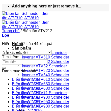
Bỏ
Add anything here or just remove it...
qua
nội
dung
Trang chủ
/
Biến tần ATV212
Lọc
Hiển thị 1–12 của 44 kết quả
Home
Sản phẩm
Inverter ATV12 Schneider
Tìm kiếm
Inverter ATV310 Schneider
Inverter ATV312 Schneider
Inverter ATV32 Schneider
Inverter ATV320 Schneider
Danh mục sản phẩm
Inverter ATV340 Schneider
Biến tần ATV12
Inverter ATV610 Schneider
Biến tần ATV212
Inverter ATV630 Schneider
Biến tần ATV310
Inverter ATV680 Schneider
Biến tần ATV312
Inverter ATV71 Schneider
Biến tần ATV32
Inverter ATV930 Schneider
Biến tần ATV320
Inverter ATV950 Schneider
Biến tần ATV340
Inverter ATV980 Schneider
Tin tức
Biến tần ATV610