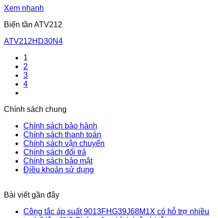
Xem nhanh
Biến tần ATV212
ATV212HD30N4
1
2
3
4
Chính sách chung
Chính sách bảo hành
Chính sách thanh toán
Chính sách vận chuyển
Chính sách đổi trả
Chính sách bảo mật
Điều khoản sử dụng
Bài viết gần đây
Công tắc áp suất 9013FHG39J68M1X có hỗ trợ nhiều