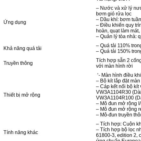
– Nước và xử lý nư
bơm gió rửa lọc
– Dầu khí: bơm tuầ
Ứng dụng
– Điều khiển quy tr
hoàn, quạt làm mát, 
– Quản lý tòa nhà: 
– Quá tải 110% tron
Khả năng quá tải
– Quá tải 150% tron
Tích hợp sẵn 2 cổng
Truyền thông
với màn hình rời
‘- Màn hình điều k
– Bộ kít lắp đặt mà
– Cáp kết nối bộ kí
VW3A1104R30 (Dài 
Thiết bị mở rộng
VW3A1104R100 (Dà
– Mô đun mở rộng 
– Mô đun mở rộng 
– Mô-đun truyền t
– Tích hợp: Cuộn k
– Tích hợp bộ lọc 
Tính năng khác
61800-3, edition 2,
ứng chuẩn Europe