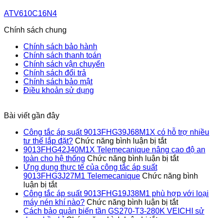
ATV610C16N4
Chính sách chung
Chính sách bảo hành
Chính sách thanh toán
Chính sách vận chuyển
Chính sách đổi trả
Chính sách bảo mật
Điều khoản sử dụng
Bài viết gần đây
Công tắc áp suất 9013FHG39J68M1X có hỗ trợ nhiều
ở
tư thế lắp đặt?
Chức năng bình luận bị tắt
Công
9013FHG42J40M1X Telemecanique nâng cao độ an
tắc
ở
toàn cho hệ thống
Chức năng bình luận bị tắt
áp
9013FHG4
Ứng dụng thực tế của công tắc áp suất
suất
Telemecan
9013FHG3J27M1 Telemecanique
Chức năng bình
ở
9013FHG39J
nâng
luận bị tắt
Ứng
có
cao
Công tắc áp suất 9013FHG19J38M1 phù hợp với loại
dụng
hỗ
ở
độ
máy nén khí nào?
Chức năng bình luận bị tắt
thực
trợ
Công
an
Cách bảo quản biến tần GS270-T3-280K VEICHI sử