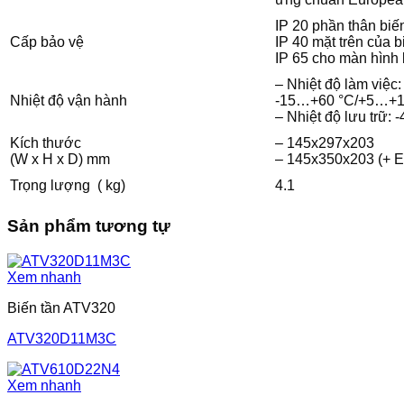
IP 20 phần thân biế
Cấp bảo vệ
IP 40 mặt trên của b
IP 65 cho màn hình 
– Nhiệt độ làm việc:
Nhiệt độ vận hành
-15…+60 °C/+5…+14
– Nhiệt độ lưu trữ
Kích thước
– 145x297x203
(W x H x D) mm
– 145x350x203 (+ E
Trọng lượng ( kg)
4.1
Sản phẩm tương tự
Xem nhanh
Biến tần ATV320
ATV320D11M3C
Xem nhanh