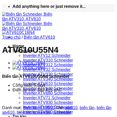
Bỏ
Add anything here or just remove it...
qua
nội
dung
Trang chủ
/
Biến tần ATV610
Home
ATV610U55N4
Sản phẩm
Inverter ATV12 Schneider
Inverter ATV310 Schneider
Inverter ATV312 Schneider
Inverter ATV32 Schneider
Inverter ATV320 Schneider
Biến tần ATV610U55N4 Schneider
Inverter ATV340 Schneider
Inverter ATV610 Schneider
Công suất: 5.5kW
Inverter ATV630 Schneider
Điện áp vào: 380-415 VAC
Inverter ATV680 Schneider
Inverter ATV71 Schneider
Inverter ATV930 Schneider
Inverter ATV950 Schneider
Danh mục:
Biến tần ATV610
Thẻ:
atv610
,
biến tần
,
biến tần
Inverter ATV980 Schneider
atv610
,
biến tần schneider
,
schneider
Tin tức