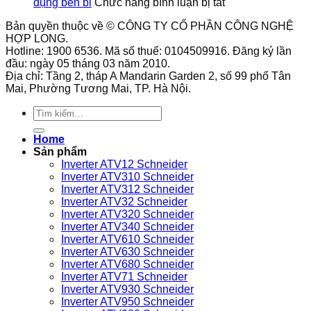
tế
ở
nhiều
tắc
toàn
dụng bền bỉ
Chức năng bình luận bị tắt
của
Cách
tư
áp
cho
Bản quyền thuộc về © CÔNG TY CỔ PHẦN CÔNG NGHỆ
công
bảo
thế
suất
hệ
HỢP LONG.
tắc
quản
lắp
9013FHG1
thống
Hotline: 1900 6536. Mã số thuế: 0104509916. Đăng ký lần
áp
biến
đặt?
phù
đầu: ngày 05 tháng 03 năm 2010.
suất
tần
hợp
Địa chỉ: Tầng 2, tháp A Mandarin Garden 2, số 99 phố Tân
9013FHG3J27M1
GS270-
với
Mai, Phường Tương Mai, TP. Hà Nội.
Telemecanique
T3-
loại
280K
máy
Tìm
VEICHI
nén
kiếm:
sử
khí
Home
dụng
nào?
Sản phẩm
bền
Inverter ATV12 Schneider
bỉ
Inverter ATV310 Schneider
Inverter ATV312 Schneider
Inverter ATV32 Schneider
Inverter ATV320 Schneider
Inverter ATV340 Schneider
Inverter ATV610 Schneider
Inverter ATV630 Schneider
Inverter ATV680 Schneider
Inverter ATV71 Schneider
Inverter ATV930 Schneider
Inverter ATV950 Schneider