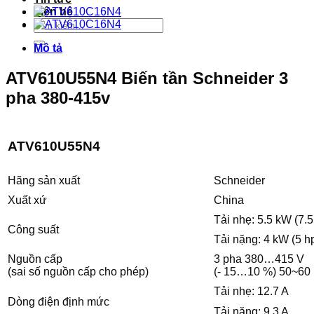
Liên hệ
Tìm
kiếm:
Mô tả
ATV610U55N4 Biến tần Schneider 3
pha 380-415v
ATV610U55N4
Hãng sản xuất
Schneider
Xuất xứ
China
Tải nhẹ: 5.5 kW (7.5
Công suất
Tải nặng: 4 kW (5 h
Nguồn cấp
3 pha 380…415 V
(sai số nguồn cấp cho phép)
(- 15…10 %) 50~60 
Tải nhẹ: 12.7 A
Dòng điện định mức
Tải nặng: 9.3 A