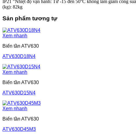
IP21 "Nhiệt độ vận hành: Từ -15 đến 50°C không làm giảm công suấ
(kg): 82kg
Sản phẩm tương tự
Xem nhanh
Biến tần ATV630
ATV630D18N4
Xem nhanh
Biến tần ATV630
ATV630D15N4
Xem nhanh
Biến tần ATV630
ATV630D45M3