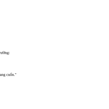
trường:
hang cuốn."