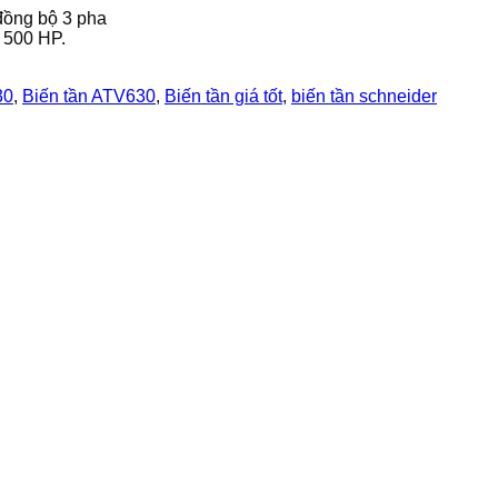
đồng bộ 3 pha
n 500 HP.
30
,
Biến tần ATV630
,
Biến tần giá tốt
,
biến tần schneider