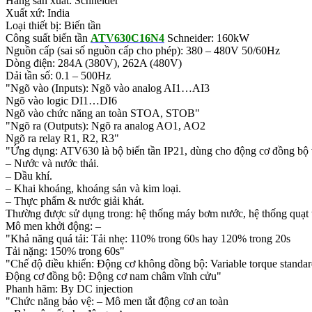
Hãng sản xuất: Schneider
Xuất xứ: India
Loại thiết bị: Biến tần
Công suất biến tần
ATV630C16N4
Schneider: 160kW
Nguồn cấp (sai số nguồn cấp cho phép): 380 – 480V 50/60Hz
Dòng điện: 284A (380V), 262A (480V)
Dải tần số: 0.1 – 500Hz
"Ngõ vào (Inputs): Ngõ vào analog AI1…AI3
Ngõ vào logic DI1…DI6
Ngõ vào chức năng an toàn STOA, STOB"
"Ngõ ra (Outputs): Ngõ ra analog AO1, AO2
Ngõ ra relay R1, R2, R3"
"Ứng dụng: ATV630 là bộ biến tần IP21, dùng cho động cơ đồng bộ và
– Nước và nước thải.
– Dầu khí.
– Khai khoáng, khoáng sản và kim loại.
– Thực phẩm & nước giải khát.
Thường được sử dụng trong: hệ thống máy bơm nước, hệ thống quạt th
Mô men khởi động: –
"Khả năng quá tải: Tải nhẹ: 110% trong 60s hay 120% trong 20s
Tải nặng: 150% trong 60s"
"Chế độ điều khiển: Động cơ không đồng bộ: Variable torque standa
Động cơ đồng bộ: Động cơ nam châm vĩnh cửu"
Phanh hãm: By DC injection
"Chức năng bảo vệ: – Mô men tắt động cơ an toàn