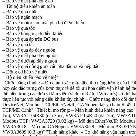
– Bảo vệ mất pha động cơ
– Tắt bộ điều khiển an toàn
– Bảo vệ quá nhiệt
– Bảo vệ ngắn mạch
– Bảo vệ motor làm mất pha bộ điều khiển
– Bảo vệ quá tốc
– Bảo vệ hỏng mạch điều khiển
– Bảo vệ quá áp trên DC bus
– Bảo vệ quá tải
– Bảo vệ quá áp dây nguồn
– Bảo vệ mất pha dây nguồn
– Bảo vệ dưới áp dây nguồn
– Bảo vệ quá dòng giữa các pha đầu ra và tiếp đất
– Động cơ bảo vệ nhiệt
– Bộ điều khiển bảo vệ nhiệt"
"Chức năng chính : – Đo chính xác mức tiêu thụ năng lượng của hệ thố
hợp các đặc trưng của bơm thực tế để tối ưu hóa điểm vận hành hệ t
thể hiện trong các đơn vị làm việc (ví dụ: m3 / h, kWh / m3) – Giới 
thực liên tục với bảng điều khiển tùy chỉnh – Chức năng theo dõi dự
DeviceNet, Modbus TCP/EtherNet/IP, CANopen daisy chain RJ45, CA
TCP/MD-Link" "Thiết bị mở rộng: – Màn hình điều khiển nâng cao:
1m), VW3A1104R30 (dài 3m) , VW3A1104R50 (dài 5m), VW3A1104
Modbus TCP: VW3A3720 (0.02 kg) – Mô đun EtherNet/IP, Modb
VW3A3618 – Mô đun CANopen: VW3A3628 – Mô đun PROFINET: V
VW3A3609 (0.3 kg)" "Tính năng khác: – Có khả năng vận hành trong