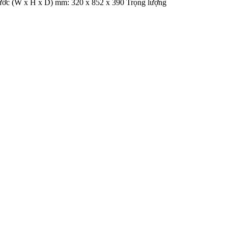
hước (W x H x D) mm: 320 x 852 x 390 Trọng lượng