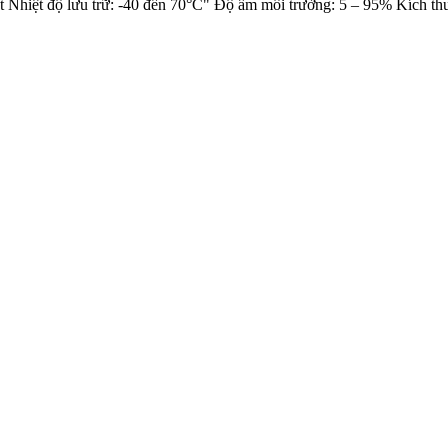
t Nhiệt độ lưu trữ: -40 đến 70°C" Độ ẩm môi trường: 5 – 95% Kích t