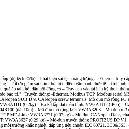
ng (độ lệch <5%) – Phát hiện sai lệch năng lượng. – Ethernet truy cập
hống – Tối ưu giám sát bơm dựa trên điểm vận hành thực tế – Ước tính 
hạn quá áp tại khối đấu nối động cơ – Truy cập vào tài liệu kỹ thuật t
 báo bảo trì." "Truyền thông: -Ethernet, Modbus TCP, Modbus serial M
Nopen SUB-D 9, CANopen screw terminals, Mô đun mở rông I/O analo
 VW3A1111 (0.2kg) – Bộ kít lắp đặt màn hình: VW3A1112 (IP65) – Cá
R100 (dài 10m) – Mô đun mở rộng I/O: VW3A3203 – Mô đun mở rộ
us TCP MD-Link: VW3A3721 (0.02 kg) – Mô đun CANopen Daisy 
W3A3627 (0.29 kg) – Mô-đun truyền thông PROFIBUS DP V1: V
 môi trường khắc nghiệt, đáp ứng tiêu chuẩn IEC 60721, 3C3&3S3. – 