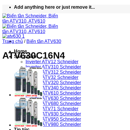
Bỏ
Add anything here or just remove it...
qua
nội
dung
Trang chủ
/
Biến tần ATV630
Home
ATV630C16N4
Sản phẩm
Inverter ATV12 Schneider
Inverter ATV310 Schneider
Inverter ATV312 Schneider
Inverter ATV32 Schneider
Inverter ATV320 Schneider
Inverter ATV340 Schneider
Inverter ATV610 Schneider
Inverter ATV630 Schneider
Inverter ATV680 Schneider
Inverter ATV71 Schneider
Inverter ATV930 Schneider
Inverter ATV950 Schneider
Inverter ATV980 Schneider
Tin tức