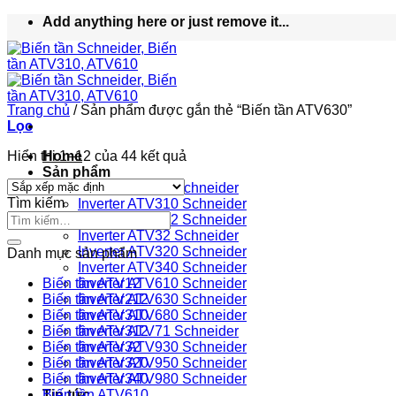
Bỏ
Add anything here or just remove it...
qua
nội
dung
Trang chủ
/
Sản phẩm được gắn thẻ “Biến tần ATV630”
Lọc
Hiển thị 1–12 của 44 kết quả
Home
Sản phẩm
Inverter ATV12 Schneider
Tìm kiếm
Inverter ATV310 Schneider
Inverter ATV312 Schneider
Inverter ATV32 Schneider
Inverter ATV320 Schneider
Danh mục sản phẩm
Inverter ATV340 Schneider
Biến tần ATV12
Inverter ATV610 Schneider
Biến tần ATV212
Inverter ATV630 Schneider
Biến tần ATV310
Inverter ATV680 Schneider
Biến tần ATV312
Inverter ATV71 Schneider
Biến tần ATV32
Inverter ATV930 Schneider
Biến tần ATV320
Inverter ATV950 Schneider
Biến tần ATV340
Inverter ATV980 Schneider
Tin tức
Biến tần ATV610