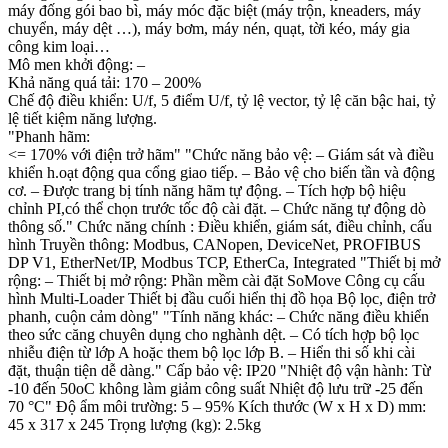
máy đống gói bao bì, máy móc đặc biệt (máy trộn, kneaders, máy
chuyển, máy dệt …), máy bơm, máy nén, quạt, tời kéo, máy gia
công kim loại…
Mô men khởi động: –
Khả năng quá tải: 170 – 200%
Chế độ điều khiển: U/f, 5 điểm U/f, tỷ lệ vector, tỷ lệ căn bậc hai, tỷ
lệ tiết kiệm năng lượng.
"Phanh hãm:
<= 170% với điện trở hãm" "Chức năng bảo vệ: – Giám sát và điều
khiển h.oạt động qua cổng giao tiếp. – Bảo vệ cho biến tần và động
cơ. – Được trang bị tính năng hãm tự động. – Tích hợp bộ hiệu
chỉnh PI,có thể chọn trước tốc độ cài đặt. – Chức năng tự động dò
thông số." Chức năng chính : Điều khiển, giám sát, điều chỉnh, cấu
hình Truyền thông: Modbus, CANopen, DeviceNet, PROFIBUS
DP V1, EtherNet/IP, Modbus TCP, EtherCa, Integrated "Thiết bị mở
rộng: – Thiết bị mở rộng: Phần mềm cài đặt SoMove Công cụ cấu
hình Multi-Loader Thiết bị đầu cuối hiển thị đồ họa Bộ lọc, điện trở
phanh, cuộn cảm dòng" "Tính năng khác: – Chức năng điều khiển
theo sức căng chuyên dụng cho nghành dệt. – Có tích hợp bộ lọc
nhiễu điện từ lớp A hoặc them bộ lọc lớp B. – Hiển thi số khi cài
đặt, thuận tiện dễ dàng." Cấp bảo vệ: IP20 "Nhiệt độ vận hành: Từ
-10 đến 50oC không làm giảm công suất Nhiệt độ lưu trữ -25 đến
70 °C" Độ ẩm môi trường: 5 – 95% Kích thước (W x H x D) mm:
45 x 317 x 245 Trọng lượng (kg): 2.5kg