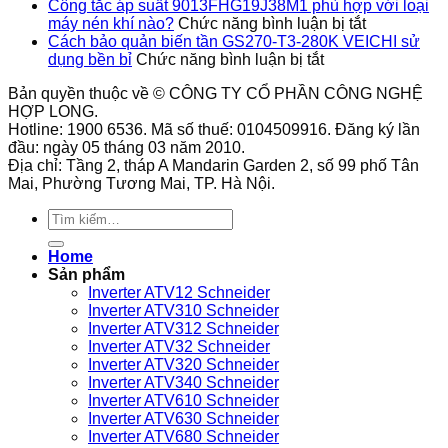
Ứng
có
cao
Công tắc áp suất 9013FHG19J38M1 phù hợp với loại
dụng
hỗ
ở
độ
máy nén khí nào?
Chức năng bình luận bị tắt
thực
trợ
Công
an
Cách bảo quản biến tần GS270-T3-280K VEICHI sử
tế
ở
nhiều
tắc
toàn
dụng bền bỉ
Chức năng bình luận bị tắt
của
Cách
tư
áp
cho
Bản quyền thuộc về © CÔNG TY CỔ PHẦN CÔNG NGHỆ
công
bảo
thế
suất
hệ
HỢP LONG.
tắc
quản
lắp
9013FHG1
thống
Hotline: 1900 6536. Mã số thuế: 0104509916. Đăng ký lần
áp
biến
đặt?
phù
đầu: ngày 05 tháng 03 năm 2010.
suất
tần
hợp
Địa chỉ: Tầng 2, tháp A Mandarin Garden 2, số 99 phố Tân
9013FHG3J27M1
GS270-
với
Mai, Phường Tương Mai, TP. Hà Nội.
Telemecanique
T3-
loại
280K
máy
Tìm
VEICHI
nén
kiếm:
sử
khí
Home
dụng
nào?
Sản phẩm
bền
Inverter ATV12 Schneider
bỉ
Inverter ATV310 Schneider
Inverter ATV312 Schneider
Inverter ATV32 Schneider
Inverter ATV320 Schneider
Inverter ATV340 Schneider
Inverter ATV610 Schneider
Inverter ATV630 Schneider
Inverter ATV680 Schneider