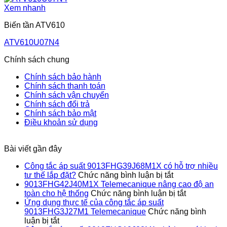
Xem nhanh
Biến tần ATV610
ATV610U07N4
Chính sách chung
Chính sách bảo hành
Chính sách thanh toán
Chính sách vận chuyển
Chính sách đổi trả
Chính sách bảo mật
Điều khoản sử dụng
Bài viết gần đây
Công tắc áp suất 9013FHG39J68M1X có hỗ trợ nhiều
ở
tư thế lắp đặt?
Chức năng bình luận bị tắt
Công
9013FHG42J40M1X Telemecanique nâng cao độ an
tắc
ở
toàn cho hệ thống
Chức năng bình luận bị tắt
áp
9013FHG4
Ứng dụng thực tế của công tắc áp suất
suất
Telemecan
9013FHG3J27M1 Telemecanique
Chức năng bình
ở
9013FHG39J
nâng
luận bị tắt