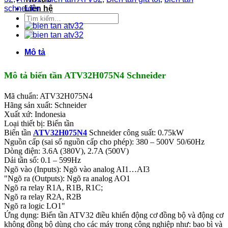
schneider
Liên hệ
Tìm
kiếm:
Mô tả
Mô tả biến tần ATV32H075N4 Schneider
Mã chuẩn: ATV32H075N4
Hãng sản xuất: Schneider
Xuất xứ: Indonesia
Loại thiết bị: Biến tần
Biến tần
ATV32H075N4
Schneider công suất: 0.75kW
Nguồn cấp (sai số nguồn cấp cho phép): 380 – 500V 50/60Hz
Dòng điện: 3.6A (380V), 2.7A (500V)
Dải tần số: 0.1 – 599Hz
Ngõ vào (Inputs): Ngõ vào analog AI1…AI3
"Ngõ ra (Outputs): Ngõ ra analog AO1
Ngõ ra relay R1A, R1B, R1C;
Ngõ ra relay R2A, R2B
Ngõ ra logic LO1"
Ứng dụng: Biến tần ATV32 điều khiển động cơ đồng bộ và động cơ
không đồng bộ dùng cho các máy trong công nghiệp như: bao bì và