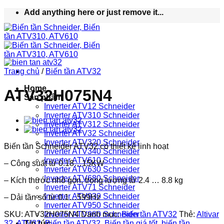
Bỏ
Add anything here or just remove it...
qua
nội
dung
Trang chủ
/
Biến tần ATV32
Home
ATV32H075N4
Sản phẩm
Inverter ATV12 Schneider
Inverter ATV310 Schneider
Inverter ATV312 Schneider
Inverter ATV32 Schneider
Inverter ATV320 Schneider
Biến tần Schneider ATV32 có thiết kế linh hoạt
Inverter ATV340 Schneider
Inverter ATV610 Schneider
– Công suất từ 0.18…15KW
Inverter ATV630 Schneider
Inverter ATV680 Schneider
– Kích thước nhỏ gọn, trọng lượng từ 2.4 … 8.8 kg
Inverter ATV71 Schneider
Inverter ATV930 Schneider
– Dải tần số từ 0.1…599Hz
Inverter ATV950 Schneider
SKU:
ATV32H075N4
Danh mục:
Biến tần ATV32
Thẻ:
Altivar
Inverter ATV980 Schneider
32
,
ATV32
,
Biến tần ATV32
,
Biến tần giá tốt
,
biến tần
Tin tức