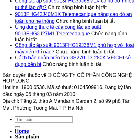
Công tắc áp suất 9013FHG39J68M1X có hỗ trợ nhiều
ở
tư thế lắp đặt?
Chức năng bình luận bị tắt
Công
9013FHG42J40M1X Telemecanique nâng cao độ an
tắc
ở
toàn cho hệ thống
Chức năng bình luận bị tắt
áp
9013FHG4
Ứng dụng thực tế của công tắc áp suất
suất
Telemecan
9013FHG3J27M1 Telemecanique
Chức năng bình
9013FHG39J6
nâng
ở
luận bị tắt
có
cao
Ứng
Công tắc áp suất 9013FHG19J38M1 phù hợp với loại
hỗ
độ
dụng
ở
trợ
máy nén khí nào?
Chức năng bình luận bị tắt
an
thực
Công
nhiều
Cách bảo quản biến tần GS270-T3-280K VEICHI sử
toàn
tế
tắc
ở
tư
dụng bền bỉ
Chức năng bình luận bị tắt
cho
của
áp
Cách
thế
hệ
công
suất
bảo
lắp
Bản quyền thuộc về © CÔNG TY CỔ PHẦN CÔNG NGHỆ
thống
tắc
9013FHG1
quản
HỢP LONG.
đặt?
áp
phù
biến
Hotline: 1900 6536. Mã số thuế: 0104509916. Đăng ký lần
suất
hợp
tần
đầu: ngày 05 tháng 03 năm 2010.
9013FHG3J27M1
với
GS270-
Địa chỉ: Tầng 2, tháp A Mandarin Garden 2, số 99 phố Tân
Telemecanique
loại
T3-
máy
Mai, Phường Tương Mai, TP. Hà Nội.
280K
nén
VEICHI
khí
Tìm
sử
nào?
kiếm:
dụng
bền
Home
bỉ
Sản phẩm