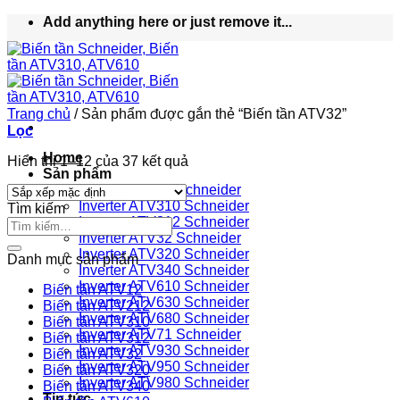
Bỏ
Add anything here or just remove it...
qua
nội
dung
Trang chủ
/
Sản phẩm được gắn thẻ “Biến tần ATV32”
Lọc
Home
Hiển thị 1–12 của 37 kết quả
Sản phẩm
Inverter ATV12 Schneider
Inverter ATV310 Schneider
Tìm kiếm
Inverter ATV312 Schneider
Inverter ATV32 Schneider
Inverter ATV320 Schneider
Danh mục sản phẩm
Inverter ATV340 Schneider
Inverter ATV610 Schneider
Biến tần ATV12
Inverter ATV630 Schneider
Biến tần ATV212
Inverter ATV680 Schneider
Biến tần ATV310
Inverter ATV71 Schneider
Biến tần ATV312
Inverter ATV930 Schneider
Biến tần ATV32
Inverter ATV950 Schneider
Biến tần ATV320
Inverter ATV980 Schneider
Biến tần ATV340
Tin tức