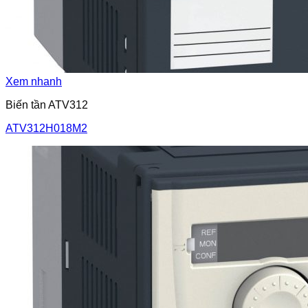
Xem nhanh
Biến tần ATV312
ATV312H018M2