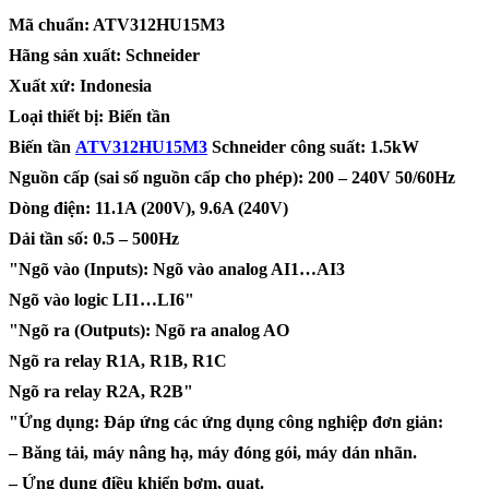
Mã chuẩn: ATV312HU15M3
Hãng sản xuất: Schneider
Xuất xứ: Indonesia
Loại thiết bị: Biến tần
Biến tần
ATV312HU15M3
Schneider công suất: 1.5kW
Nguồn cấp (sai số nguồn cấp cho phép): 200 – 240V 50/60Hz
Dòng điện: 11.1A (200V), 9.6A (240V)
Dải tần số: 0.5 – 500Hz
"Ngõ vào (Inputs): Ngõ vào analog AI1…AI3
Ngõ vào logic LI1…LI6"
"Ngõ ra (Outputs): Ngõ ra analog AO
Ngõ ra relay R1A, R1B, R1C
Ngõ ra relay R2A, R2B"
"Ứng dụng: Đáp ứng các ứng dụng công nghiệp đơn giản:
– Băng tải, máy nâng hạ, máy đóng gói, máy dán nhãn.
– Ứng dụng điều khiển bơm, quạt.