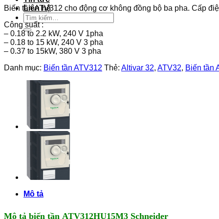
Biến tần ATV312 cho động cơ không đồng bộ ba pha. Cấp điệ
Liên hệ
Tìm
Công suất :
kiếm:
– 0.18 to 2.2 kW, 240 V 1pha
– 0.18 to 15 kW, 240 V 3 pha
– 0.37 to 15kW, 380 V 3 pha
Danh mục:
Biến tần ATV312
Thẻ:
Altivar 32
,
ATV32
,
Biến tần
Mô tả
Mô tả biến tần ATV312HU15M3 Schneider