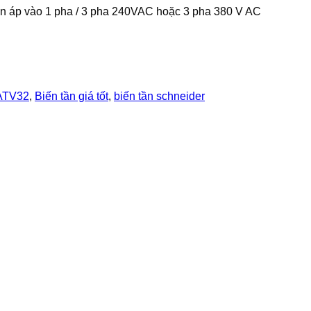
n áp vào 1 pha / 3 pha 240VAC hoặc 3 pha 380 V AC
 ATV32
,
Biến tần giá tốt
,
biến tần schneider