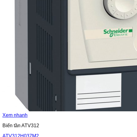
Xem nhanh
Biến tần ATV312
ATV312H037M2