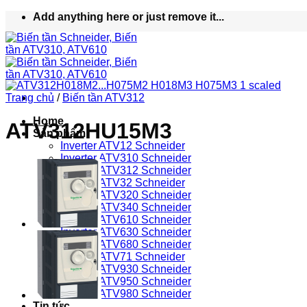
Bỏ
Add anything here or just remove it...
qua
nội
dung
Trang chủ
/
Biến tần ATV312
Home
ATV312HU15M3
Sản phẩm
Inverter ATV12 Schneider
Inverter ATV310 Schneider
Inverter ATV312 Schneider
Inverter ATV32 Schneider
Inverter ATV320 Schneider
Inverter ATV340 Schneider
Inverter ATV610 Schneider
Inverter ATV630 Schneider
Inverter ATV680 Schneider
Inverter ATV71 Schneider
Inverter ATV930 Schneider
Inverter ATV950 Schneider
Inverter ATV980 Schneider
Tin tức