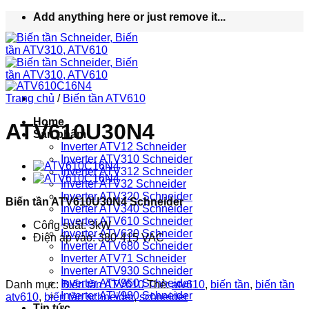
Bỏ
Add anything here or just remove it...
qua
nội
dung
Trang chủ
/
Biến tần ATV610
Home
ATV610U30N4
Sản phẩm
Inverter ATV12 Schneider
Inverter ATV310 Schneider
Inverter ATV312 Schneider
Inverter ATV32 Schneider
Inverter ATV320 Schneider
Biến tần ATV610U30N4 Schneider
Inverter ATV340 Schneider
Inverter ATV610 Schneider
Công suất: 3kW
Inverter ATV630 Schneider
Điện áp vào: 380-415 VAC
Inverter ATV680 Schneider
Inverter ATV71 Schneider
Inverter ATV930 Schneider
Inverter ATV950 Schneider
Danh mục:
Biến tần ATV610
Thẻ:
atv610
,
biến tần
,
biến tần
Inverter ATV980 Schneider
atv610
,
biến tần schneider
,
schneider
Tin tức