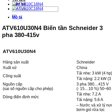
Liên hệ
Tìm
kiếm:
Mô tả
ATV610U30N4 Biến tần Schneider 3
pha 380-415v
ATV610U30N4
Hãng sản xuất
Schneider
Xuất xứ
China
Tải nhẹ: 3 kW (4 hp
Công suất
Tải nặng: 2.2 kW (3
Nguồn cấp
3 pha 380…415 V
(sai số nguồn cấp cho phép)
(- 15…10 %) 50~60 
Tải nhẹ: 7.2 A
Dòng điện định mức
Tải nặng: 5.6 A
– Nước và xử lý nư
bơm gió rửa lọc