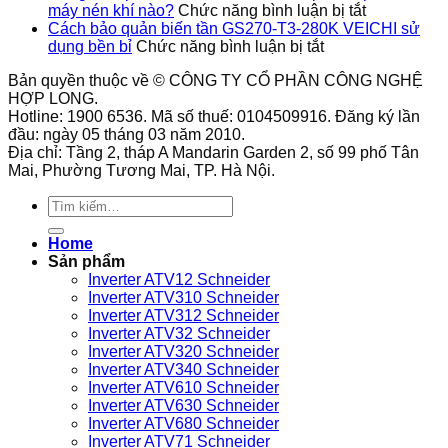
dụng
hỗ
ở
độ
máy nén khí nào?
Chức năng bình luận bị tắt
thực
trợ
Công
an
Cách bảo quản biến tần GS270-T3-280K VEICHI sử
tế
ở
nhiều
tắc
toàn
dụng bền bỉ
Chức năng bình luận bị tắt
của
Cách
tư
áp
cho
Bản quyền thuộc về © CÔNG TY CỔ PHẦN CÔNG NGHỆ
công
bảo
thế
suất
hệ
HỢP LONG.
tắc
quản
lắp
9013FHG1
thống
Hotline: 1900 6536. Mã số thuế: 0104509916. Đăng ký lần
áp
biến
đặt?
phù
đầu: ngày 05 tháng 03 năm 2010.
suất
tần
hợp
Địa chỉ: Tầng 2, tháp A Mandarin Garden 2, số 99 phố Tân
9013FHG3J27M1
GS270-
với
Mai, Phường Tương Mai, TP. Hà Nội.
Telemecanique
T3-
loại
280K
máy
Tìm
VEICHI
nén
kiếm:
sử
khí
Home
dụng
nào?
Sản phẩm
bền
Inverter ATV12 Schneider
bỉ
Inverter ATV310 Schneider
Inverter ATV312 Schneider
Inverter ATV32 Schneider
Inverter ATV320 Schneider
Inverter ATV340 Schneider
Inverter ATV610 Schneider
Inverter ATV630 Schneider
Inverter ATV680 Schneider
Inverter ATV71 Schneider