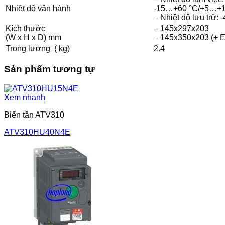
Nhiệt độ vận hành
-15…+60 °C/+5…+14
– Nhiệt độ lưu trữ
Kích thước
– 145x297x203
(W x H x D) mm
– 145x350x203 (+ E
Trọng lượng ( kg)
2.4
Sản phẩm tương tự
Xem nhanh
Biến tần ATV310
ATV310HU40N4E