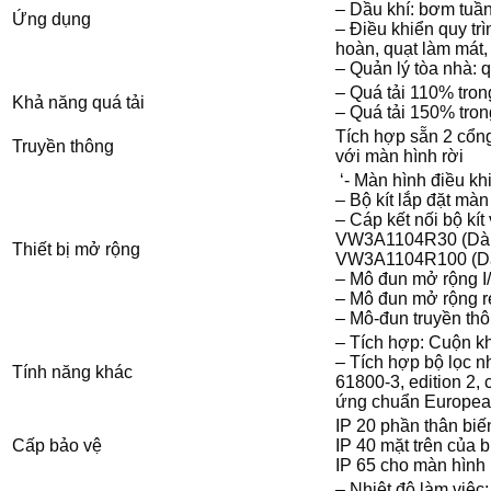
– Dầu khí: bơm tuầ
Ứng dụng
– Điều khiển quy tr
hoàn, quạt làm mát,
– Quản lý tòa nhà: 
– Quá tải 110% tron
Khả năng quá tải
– Quá tải 150% tron
Tích hợp sẵn 2 cổng
Truyền thông
với màn hình rời
‘- Màn hình điều k
– Bộ kít lắp đặt mà
– Cáp kết nối bộ kí
VW3A1104R30 (Dài
Thiết bị mở rộng
VW3A1104R100 (Dà
– Mô đun mở rộng 
– Mô đun mở rộng 
– Mô-đun truyền t
– Tích hợp: Cuộn k
– Tích hợp bộ lọc 
Tính năng khác
61800-3, edition 2,
ứng chuẩn Europe
IP 20 phần thân biế
Cấp bảo vệ
IP 40 mặt trên của b
IP 65 cho màn hình 
– Nhiệt độ làm việc: