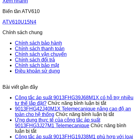
Xem nhanh
Biến tần ATV610
ATV610U15N4
Chính sách chung
Chính sách bảo hành
Chính sách thanh toán
Chính sách vận chuyển
Chính sách đổi trả
Chính sách bảo mật
Điều khoản sử dụng
Bài viết gần đây
Công tắc áp suất 9013FHG39J68M1X có hỗ trợ nhiều
ở
tư thế lắp đặt?
Chức năng bình luận bị tắt
Công
9013FHG42J40M1X Telemecanique nâng cao độ an
tắc
ở
toàn cho hệ thống
Chức năng bình luận bị tắt
áp
9013FHG4
Ứng dụng thực tế của công tắc áp suất
suất
Telemecan
9013FHG3J27M1 Telemecanique
Chức năng bình
ở
9013FHG39J
nâng
luận bị tắt
Ứng
có
cao
Công tắc áp suất 9013FHG19J38M1 phù hợp với loại