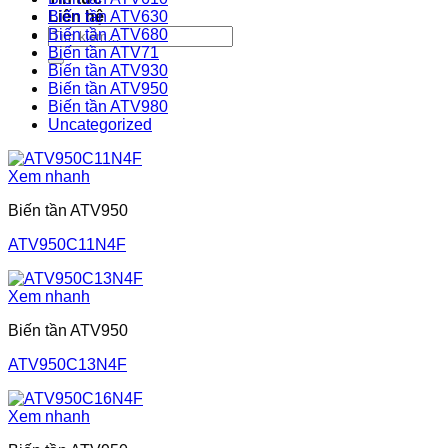
Liên hệ
Biến tần ATV630
Tìm
Biến tần ATV680
kiếm:
Biến tần ATV71
Biến tần ATV930
Biến tần ATV950
Biến tần ATV980
Uncategorized
Xem nhanh
Biến tần ATV950
ATV950C11N4F
Xem nhanh
Biến tần ATV950
ATV950C13N4F
Xem nhanh