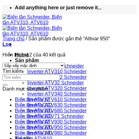
Bỏ
Add anything here or just remove it...
qua
nội
dung
Trang chủ
/
Sản phẩm được gắn thẻ “Altivar 950”
Lọc
Hiển thị 1–12 của 40 kết quả
Home
Sản phẩm
Inverter ATV12 Schneider
Tìm kiếm
Inverter ATV310 Schneider
Inverter ATV312 Schneider
Inverter ATV32 Schneider
Inverter ATV320 Schneider
Danh mục sản phẩm
Inverter ATV340 Schneider
Biến tần ATV12
Inverter ATV610 Schneider
Biến tần ATV212
Inverter ATV630 Schneider
Biến tần ATV310
Inverter ATV680 Schneider
Biến tần ATV312
Inverter ATV71 Schneider
Biến tần ATV32
Inverter ATV930 Schneider
Biến tần ATV320
Inverter ATV950 Schneider
Biến tần ATV340
Inverter ATV980 Schneider
Tin tức
Biến tần ATV610