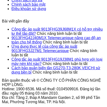
Chính sách đổi trả
Chính sách bảo mật
Điều khoản sử dụng
Bài viết gần đây
Công tắc áp suất 9013FHG39J68M1X có hỗ trợ nhiều
ở
tư thế lắp đặt?
Chức năng bình luận bị tắt
Công
9013FHG42J40M1X Telemecanique nâng cao độ an
tắc
ở
toàn cho hệ thống
Chức năng bình luận bị tắt
áp
9013FHG4
Ứng dụng thực tế của công tắc áp suất
suất
Telemecan
9013FHG3J27M1 Telemecanique
Chức năng bình
ở
9013FHG39J
nâng
luận bị tắt
Ứng
có
cao
Công tắc áp suất 9013FHG19J38M1 phù hợp với loại
dụng
hỗ
ở
độ
máy nén khí nào?
Chức năng bình luận bị tắt
thực
trợ
Công
an
Cách bảo quản biến tần GS270-T3-280K VEICHI sử
tế
ở
nhiều
tắc
toàn
dụng bền bỉ
Chức năng bình luận bị tắt
của
Cách
tư
áp
cho
Bản quyền thuộc về © CÔNG TY CỔ PHẦN CÔNG NGHỆ
công
bảo
thế
suất
hệ
HỢP LONG.
tắc
quản
lắp
9013FHG1
thống
Hotline: 1900 6536. Mã số thuế: 0104509916. Đăng ký lần
áp
biến
đặt?
phù
đầu: ngày 05 tháng 03 năm 2010.
suất
tần
hợp
Địa chỉ: Tầng 2, tháp A Mandarin Garden 2, số 99 phố Tân
9013FHG3J27M1
GS270-
với
Mai, Phường Tương Mai, TP. Hà Nội.
Telemecanique
T3-
loại
280K
máy