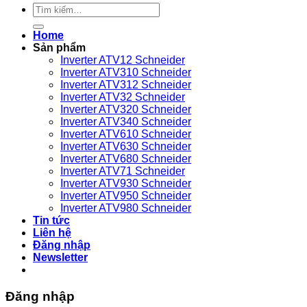
Tìm
VEICHI
nén
kiếm:
sử
khí
Home
dụng
nào?
Sản phẩm
bền
Inverter ATV12 Schneider
bỉ
Inverter ATV310 Schneider
Inverter ATV312 Schneider
Inverter ATV32 Schneider
Inverter ATV320 Schneider
Inverter ATV340 Schneider
Inverter ATV610 Schneider
Inverter ATV630 Schneider
Inverter ATV680 Schneider
Inverter ATV71 Schneider
Inverter ATV930 Schneider
Inverter ATV950 Schneider
Inverter ATV980 Schneider
Tin tức
Liên hệ
Đăng nhập
Newsletter
Đăng nhập