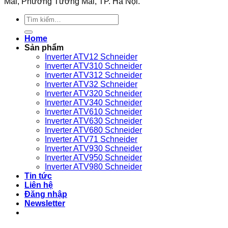
Mai, Phường Tương Mai, TP. Hà Nội.
Telemecanique
T3-
loại
280K
máy
Tìm
VEICHI
nén
kiếm:
sử
khí
Home
dụng
nào?
Sản phẩm
bền
Inverter ATV12 Schneider
bỉ
Inverter ATV310 Schneider
Inverter ATV312 Schneider
Inverter ATV32 Schneider
Inverter ATV320 Schneider
Inverter ATV340 Schneider
Inverter ATV610 Schneider
Inverter ATV630 Schneider
Inverter ATV680 Schneider
Inverter ATV71 Schneider
Inverter ATV930 Schneider
Inverter ATV950 Schneider
Inverter ATV980 Schneider
Tin tức
Liên hệ
Đăng nhập
Newsletter