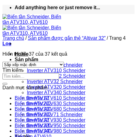
Bỏ
Add anything here or just remove it...
qua
nội
dung
Trang chủ
/
Sản phẩm được gắn thẻ “Altivar 32”
/
Trang 4
Lọc
Hiển thị 37–37 của 37 kết quả
Home
Sản phẩm
Inverter ATV12 Schneider
Tìm kiếm
Inverter ATV310 Schneider
Inverter ATV312 Schneider
Inverter ATV32 Schneider
Inverter ATV320 Schneider
Danh mục sản phẩm
Inverter ATV340 Schneider
Biến tần ATV12
Inverter ATV610 Schneider
Biến tần ATV212
Inverter ATV630 Schneider
Biến tần ATV310
Inverter ATV680 Schneider
Biến tần ATV312
Inverter ATV71 Schneider
Biến tần ATV32
Inverter ATV930 Schneider
Biến tần ATV320
Inverter ATV950 Schneider
Biến tần ATV340
Inverter ATV980 Schneider
Tin tức
Biến tần ATV610