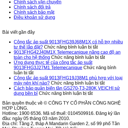
Chính sách vận chuyển
Chính sách đổi trả
Chính sách bảo mật
Điều khoản sử dụng
Bài viết gần đây
Công tắc áp suất 9013FHG39J68M1X có hỗ trợ nhiều
ở
tư thế lắp đặt?
Chức năng bình luận bị tắt
Công
9013FHG42J40M1X Telemecanique nâng cao độ an
tắc
ở
toàn cho hệ thống
Chức năng bình luận bị tắt
áp
9013FHG4
Ứng dụng thực tế của công tắc áp suất
suất
Telemecan
9013FHG3J27M1 Telemecanique
Chức năng bình
ở
9013FHG39J
nâng
luận bị tắt
Ứng
có
cao
Công tắc áp suất 9013FHG19J38M1 phù hợp với loại
dụng
hỗ
ở
độ
máy nén khí nào?
Chức năng bình luận bị tắt
thực
trợ
Công
an
Cách bảo quản biến tần GS270-T3-280K VEICHI sử
tế
ở
nhiều
tắc
toàn
dụng bền bỉ
Chức năng bình luận bị tắt
của
Cách
tư
áp
cho
Bản quyền thuộc về © CÔNG TY CỔ PHẦN CÔNG NGHỆ
công
bảo
thế
suất
hệ
HỢP LONG.
tắc
quản
lắp
9013FHG1
thống
Hotline: 1900 6536. Mã số thuế: 0104509916. Đăng ký lần
áp
biến
đặt?
phù
đầu: ngày 05 tháng 03 năm 2010.
suất
tần
hợp
Địa chỉ: Tầng 2, tháp A Mandarin Garden 2, số 99 phố Tân
9013FHG3J27M1
GS270-
với