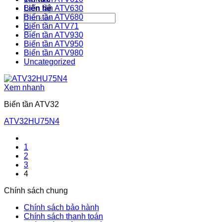
Liên hệ
Biến tần ATV630
Tìm
Biến tần ATV680
kiếm:
Biến tần ATV71
Biến tần ATV930
Biến tần ATV950
Biến tần ATV980
Uncategorized
Xem nhanh
Biến tần ATV32
ATV32HU75N4
1
2
3
4
Chính sách chung
Chính sách bảo hành
Chính sách thanh toán