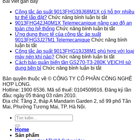
Bài viết gần đây
bền
bỉ
Công tắc áp suất 9013FHG39J68M1X có hỗ trợ nhiều
ở
tư thế lắp đặt?
Chức năng bình luận bị tắt
Công
9013FHG42J40M1X Telemecanique nâng cao độ an
tắc
ở
toàn cho hệ thống
Chức năng bình luận bị tắt
áp
9013FHG4
Ứng dụng thực tế của công tắc áp suất
suất
Telemecan
9013FHG3J27M1 Telemecanique
Chức năng bình
ở
9013FHG39J
nâng
luận bị tắt
Ứng
có
cao
Công tắc áp suất 9013FHG19J38M1 phù hợp với loại
dụng
hỗ
ở
độ
máy nén khí nào?
Chức năng bình luận bị tắt
thực
trợ
Công
an
Cách bảo quản biến tần GS270-T3-280K VEICHI sử
tế
ở
nhiều
tắc
toàn
dụng bền bỉ
Chức năng bình luận bị tắt
của
Cách
tư
áp
cho
Bản quyền thuộc về © CÔNG TY CỔ PHẦN CÔNG NGHỆ
công
bảo
thế
suất
hệ
HỢP LONG.
tắc
quản
lắp
9013FHG1
thống
Hotline: 1900 6536. Mã số thuế: 0104509916. Đăng ký lần
áp
biến
đặt?
phù
đầu: ngày 05 tháng 03 năm 2010.
suất
tần
hợp
Địa chỉ: Tầng 2, tháp A Mandarin Garden 2, số 99 phố Tân
9013FHG3J27M1
GS270-
với
Mai, Phường Tương Mai, TP. Hà Nội.
Telemecanique
T3-
loại
280K
máy
Tìm
VEICHI
nén
kiếm:
sử
khí
Home
dụng
nào?
Sản phẩm
bền