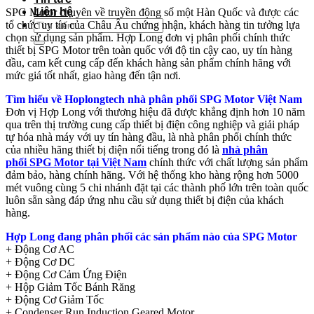
Liên hệ
SPG Motor chuyên về truyền động số một Hàn Quốc và được các
Tìm
tổ chức uy tín của Châu Âu chứng nhận, khách hàng tin tưởng lựa
kiếm:
chọn sử dụng sản phẩm. Hợp Long đơn vị phân phối chính thức
thiết bị SPG Motor trên toàn quốc với độ tin cậy cao, uy tín hàng
đầu, cam kết cung cấp đến khách hàng sản phẩm chính hãng với
mức giá tốt nhất, giao hàng đến tận nơi.
Tìm hiểu về Hoplongtech nhà phân phối SPG Motor Việt Nam
Đơn vị Hợp Long với thương hiệu đã được khẳng định hơn 10 năm
qua trên thị trường cung cấp thiết bị điện công nghiệp và giải pháp
tự hóa nhà máy với uy tín hàng đầu, là nhà phân phối chính thức
của nhiều hãng thiết bị điện nổi tiếng trong đó là
nhà phân
phối SPG Motor tại Việt Nam
chính thức với chất lượng sản phẩm
đảm bảo, hàng chính hãng. Với hệ thống kho hàng rộng hơn 5000
mét vuông cùng 5 chi nhánh đặt tại các thành phố lớn trên toàn quốc
luôn sẵn sàng đáp ứng nhu cầu sử dụng thiết bị điện của khách
hàng.
Hợp Long đang phân phối các sản phẩm nào của SPG Motor
+ Động Cơ AC
+ Động Cơ DC
+ Động Cơ Cảm Ứng Điện
+ Hộp Giảm Tốc Bánh Răng
+ Động Cơ Giảm Tốc
+ Condenser Run Induction Geared Motor