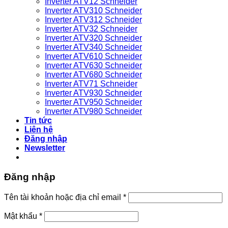
Inverter ATV12 Schneider
bỉ
Inverter ATV310 Schneider
Inverter ATV312 Schneider
Inverter ATV32 Schneider
Inverter ATV320 Schneider
Inverter ATV340 Schneider
Inverter ATV610 Schneider
Inverter ATV630 Schneider
Inverter ATV680 Schneider
Inverter ATV71 Schneider
Inverter ATV930 Schneider
Inverter ATV950 Schneider
Inverter ATV980 Schneider
Tin tức
Liên hệ
Đăng nhập
Newsletter
Đăng nhập
Bắt
Tên tài khoản hoặc địa chỉ email
*
buộc
Bắt
Mật khẩu
*
buộc