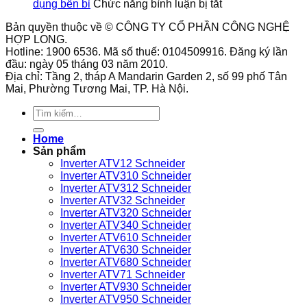
tế
ở
nhiều
tắc
toàn
dụng bền bỉ
Chức năng bình luận bị tắt
của
Cách
tư
áp
cho
Bản quyền thuộc về © CÔNG TY CỔ PHẦN CÔNG NGHỆ
công
bảo
thế
suất
hệ
HỢP LONG.
tắc
quản
lắp
9013FHG1
thống
Hotline: 1900 6536. Mã số thuế: 0104509916. Đăng ký lần
áp
biến
đặt?
phù
đầu: ngày 05 tháng 03 năm 2010.
suất
tần
hợp
Địa chỉ: Tầng 2, tháp A Mandarin Garden 2, số 99 phố Tân
9013FHG3J27M1
GS270-
với
Mai, Phường Tương Mai, TP. Hà Nội.
Telemecanique
T3-
loại
280K
máy
Tìm
VEICHI
nén
kiếm:
sử
khí
Home
dụng
nào?
Sản phẩm
bền
Inverter ATV12 Schneider
bỉ
Inverter ATV310 Schneider
Inverter ATV312 Schneider
Inverter ATV32 Schneider
Inverter ATV320 Schneider
Inverter ATV340 Schneider
Inverter ATV610 Schneider
Inverter ATV630 Schneider
Inverter ATV680 Schneider
Inverter ATV71 Schneider
Inverter ATV930 Schneider
Inverter ATV950 Schneider