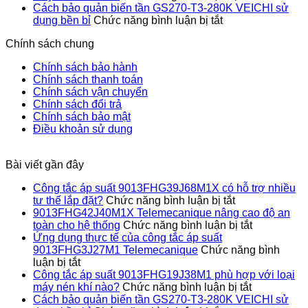
thực
trợ
Công
an
Cách bảo quản biến tần GS270-T3-280K VEICHI sử
tế
ở
nhiều
tắc
toàn
dụng bền bỉ
Chức năng bình luận bị tắt
của
Cách
tư
áp
cho
Chính sách chung
công
bảo
thế
suất
hệ
tắc
quản
lắp
9013FHG1
thống
Chính sách bảo hành
áp
biến
đặt?
phù
Chính sách thanh toán
suất
tần
hợp
Chính sách vận chuyển
9013FHG3J27M1
GS270-
với
Chính sách đổi trả
Telemecanique
T3-
loại
Chính sách bảo mật
280K
máy
Điều khoản sử dụng
VEICHI
nén
sử
khí
dụng
nào?
Bài viết gần đây
bền
bỉ
Công tắc áp suất 9013FHG39J68M1X có hỗ trợ nhiều
ở
tư thế lắp đặt?
Chức năng bình luận bị tắt
Công
9013FHG42J40M1X Telemecanique nâng cao độ an
tắc
ở
toàn cho hệ thống
Chức năng bình luận bị tắt
áp
9013FHG4
Ứng dụng thực tế của công tắc áp suất
suất
Telemecan
9013FHG3J27M1 Telemecanique
Chức năng bình
ở
9013FHG39J
nâng
luận bị tắt
Ứng
có
cao
Công tắc áp suất 9013FHG19J38M1 phù hợp với loại
dụng
hỗ
ở
độ
máy nén khí nào?
Chức năng bình luận bị tắt
thực
trợ
Công
an
Cách bảo quản biến tần GS270-T3-280K VEICHI sử