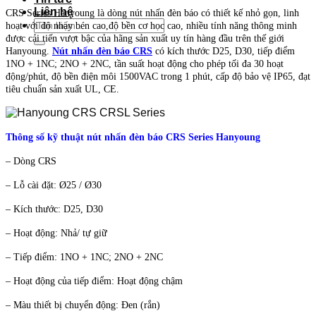
Liên hệ
CRS Series Hanyoung là dòng nút nhấn đèn báo có thiết kế nhỏ gọn, linh
Tìm
hoạt với độ nhạy bén cao,độ bền cơ học cao, nhiều tính năng thông minh
kiếm:
được cải tiến vượt bậc của hãng sản xuất uy tín hàng đầu trên thế giới
Hanyoung.
Nút nhấn đèn báo CRS
có kích thước D25, D30, tiếp điểm
1NO + 1NC; 2NO + 2NC, tần suất hoạt động cho phép tối đa 30 hoạt
động/phút, độ bền điện môi 1500VAC trong 1 phút, cấp độ bảo vệ IP65, đạt
tiêu chuẩn sản xuất UL, CE.
Thông số kỹ thuật nút nhấn đèn báo CRS Series Hanyoung
– Dòng CRS
– Lỗ cài đặt: Ø25 / Ø30
– Kích thước: D25, D30
– Hoạt động: Nhả/ tự giữ
– Tiếp điểm: 1NO + 1NC; 2NO + 2NC
– Hoạt động của tiếp điểm: Hoạt động chậm
– Màu thiết bị chuyển động: Đen (rắn)