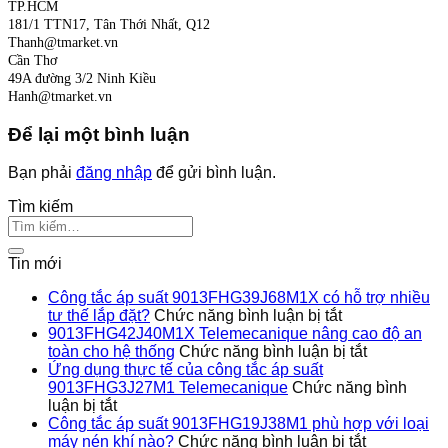
TP.HCM
181/1 TTN17, Tân Thới Nhất, Q12
Thanh@tmarket.vn
Cần Thơ
49A đường 3/2 Ninh Kiều
Hanh@tmarket.vn
Để lại một bình luận
Bạn phải
đăng nhập
để gửi bình luận.
Tìm kiếm
Tin mới
Công tắc áp suất 9013FHG39J68M1X có hỗ trợ nhiều
ở
tư thế lắp đặt?
Chức năng bình luận bị tắt
Công
9013FHG42J40M1X Telemecanique nâng cao độ an
tắc
ở
toàn cho hệ thống
Chức năng bình luận bị tắt
áp
9013FHG4
Ứng dụng thực tế của công tắc áp suất
suất
Telemecan
9013FHG3J27M1 Telemecanique
Chức năng bình
ở
9013FHG39J
nâng
luận bị tắt
Ứng
có
cao
Công tắc áp suất 9013FHG19J38M1 phù hợp với loại
dụng
hỗ
ở
độ
máy nén khí nào?
Chức năng bình luận bị tắt