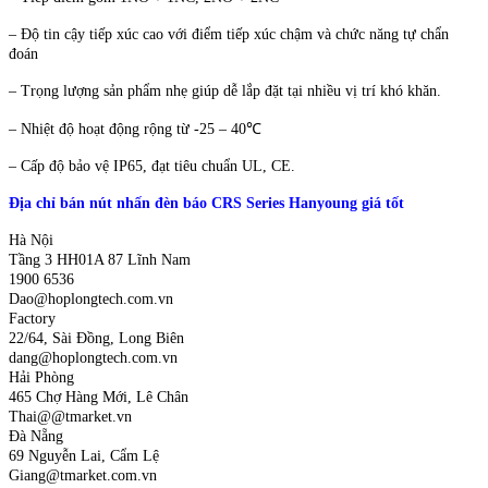
– Độ tin cậy tiếp xúc cao với điểm tiếp xúc chậm và chức năng tự chẩn
đoán
– Trọng lượng sản phẩm nhẹ giúp dễ lắp đặt tại nhiều vị trí khó khăn.
– Nhiệt độ hoạt động rộng từ -25 – 40℃
– Cấp độ bảo vệ IP65, đạt tiêu chuẩn UL, CE.
Địa chỉ bán nút nhấn đèn báo CRS Series Hanyoung giá tốt
Hà Nội
Tầng 3 HH01A 87 Lĩnh Nam
1900 6536
Dao@hoplongtech.com.vn
Factory
22/64, Sài Đồng, Long Biên
dang@hoplongtech.com.vn
Hải Phòng
465 Chợ Hàng Mới, Lê Chân
Thai@@tmarket.vn
Đà Nẵng
69 Nguyễn Lai, Cẩm Lệ
Giang@tmarket.com.vn