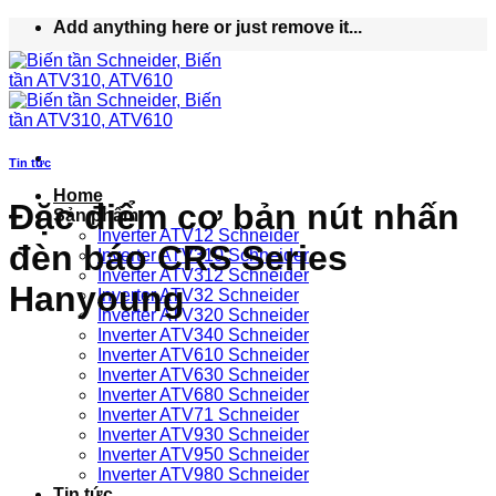
Bỏ
Add anything here or just remove it...
qua
nội
dung
Tin tức
Home
Đặc điểm cơ bản nút nhấn
Sản phẩm
Inverter ATV12 Schneider
đèn báo CRS Series
Inverter ATV310 Schneider
Inverter ATV312 Schneider
Hanyoung
Inverter ATV32 Schneider
Inverter ATV320 Schneider
Inverter ATV340 Schneider
Inverter ATV610 Schneider
Inverter ATV630 Schneider
Inverter ATV680 Schneider
Inverter ATV71 Schneider
Inverter ATV930 Schneider
Inverter ATV950 Schneider
Inverter ATV980 Schneider
Tin tức