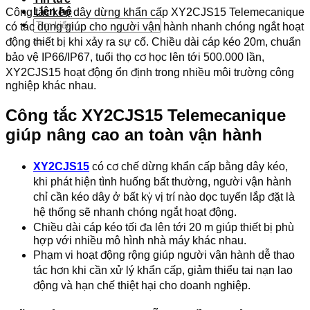
Liên hệ
Công tắc kéo dây dừng khẩn cấp XY2CJS15 Telemecanique
Tìm
có tác dụng giúp cho người vận hành nhanh chóng ngắt hoạt
kiếm:
động thiết bị khi xảy ra sự cố. Chiều dài cáp kéo 20m, chuẩn
bảo vệ IP66/IP67, tuổi thọ cơ học lên tới 500.000 lần,
XY2CJS15 hoạt động ổn định trong nhiều môi trường công
nghiệp khác nhau.
Công tắc XY2CJS15 Telemecanique
giúp nâng cao an toàn vận hành
XY2CJS15
có cơ chế dừng khẩn cấp bằng dây kéo,
khi phát hiện tình huống bất thường, người vận hành
chỉ cần kéo dây ở bất kỳ vị trí nào dọc tuyến lắp đặt là
hệ thống sẽ nhanh chóng ngắt hoạt động.
Chiều dài cáp kéo tối đa lên tới 20 m giúp thiết bị phù
hợp với nhiều mô hình nhà máy khác nhau.
Phạm vi hoạt động rộng giúp người vận hành dễ thao
tác hơn khi cần xử lý khẩn cấp, giảm thiểu tai nạn lao
động và hạn chế thiệt hại cho doanh nghiệp.