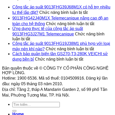
bỉ
Công tắc áp suất 9013FHG39J68M1X có hỗ trợ nhiều
ở
tư thế lắp đặt?
Chức năng bình luận bị tắt
Công
9013FHG42J40M1X Telemecanique nâng cao độ an
tắc
ở
toàn cho hệ thống
Chức năng bình luận bị tắt
áp
9013FHG4
Ứng dụng thực tế của công tắc áp suất
suất
Telemecan
9013FHG3J27M1 Telemecanique
Chức năng bình
9013FHG39J6
nâng
ở
luận bị tắt
có
cao
Ứng
Công tắc áp suất 9013FHG19J38M1 phù hợp với loại
hỗ
độ
dụng
ở
trợ
máy nén khí nào?
Chức năng bình luận bị tắt
an
thực
Công
nhiều
Cách bảo quản biến tần GS270-T3-280K VEICHI sử
toàn
tế
tắc
ở
tư
dụng bền bỉ
Chức năng bình luận bị tắt
cho
của
áp
Cách
thế
hệ
công
suất
bảo
lắp
Bản quyền thuộc về © CÔNG TY CỔ PHẦN CÔNG NGHỆ
thống
tắc
9013FHG1
quản
HỢP LONG.
đặt?
áp
phù
biến
Hotline: 1900 6536. Mã số thuế: 0104509916. Đăng ký lần
suất
hợp
tần
đầu: ngày 05 tháng 03 năm 2010.
9013FHG3J27M1
với
GS270-
Địa chỉ: Tầng 2, tháp A Mandarin Garden 2, số 99 phố Tân
Telemecanique
loại
T3-
máy
Mai, Phường Tương Mai, TP. Hà Nội.
280K
nén
VEICHI
khí
Tìm
sử
nào?
kiếm:
dụng
bền
Home