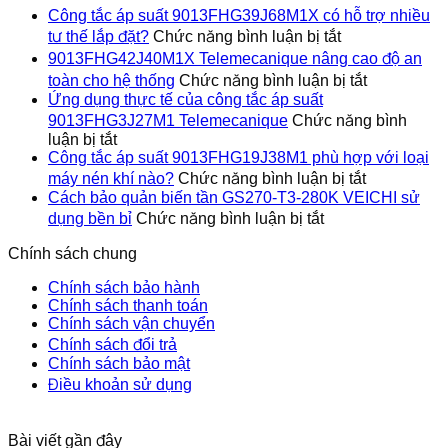
Công tắc áp suất 9013FHG39J68M1X có hỗ trợ nhiều
ở
tư thế lắp đặt?
Chức năng bình luận bị tắt
Công
9013FHG42J40M1X Telemecanique nâng cao độ an
tắc
ở
toàn cho hệ thống
Chức năng bình luận bị tắt
áp
9013FHG4
Ứng dụng thực tế của công tắc áp suất
suất
Telemecan
9013FHG3J27M1 Telemecanique
Chức năng bình
9013FHG39J6
nâng
ở
luận bị tắt
có
cao
Ứng
Công tắc áp suất 9013FHG19J38M1 phù hợp với loại
hỗ
độ
dụng
ở
trợ
máy nén khí nào?
Chức năng bình luận bị tắt
an
thực
Công
nhiều
Cách bảo quản biến tần GS270-T3-280K VEICHI sử
toàn
tế
tắc
ở
tư
dụng bền bỉ
Chức năng bình luận bị tắt
cho
của
áp
Cách
thế
hệ
công
suất
bảo
lắp
Chính sách chung
thống
tắc
9013FHG1
quản
đặt?
áp
phù
biến
Chính sách bảo hành
suất
hợp
tần
Chính sách thanh toán
9013FHG3J27M1
với
GS270-
Chính sách vận chuyển
Telemecanique
loại
T3-
Chính sách đổi trả
máy
280K
Chính sách bảo mật
nén
VEICHI
Điều khoản sử dụng
khí
sử
nào?
dụng
bền
Bài viết gần đây