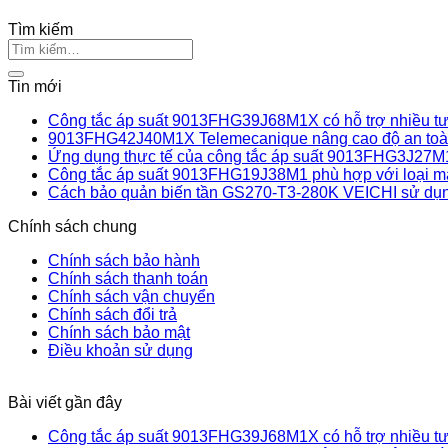
Tìm kiếm
Tin mới
Công tắc áp suất 9013FHG39J68M1X có hỗ trợ nhiều tư 
9013FHG42J40M1X Telemecanique nâng cao độ an toàn
Ứng dụng thực tế của công tắc áp suất 9013FHG3J27M
Công tắc áp suất 9013FHG19J38M1 phù hợp với loại m
Cách bảo quản biến tần GS270-T3-280K VEICHI sử dụn
Chính sách chung
Chính sách bảo hành
Chính sách thanh toán
Chính sách vận chuyển
Chính sách đổi trả
Chính sách bảo mật
Điều khoản sử dụng
Bài viết gần đây
Công tắc áp suất 9013FHG39J68M1X có hỗ trợ nhiều tư 