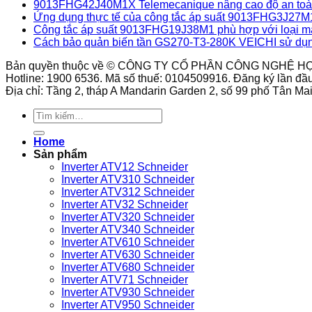
9013FHG42J40M1X Telemecanique nâng cao độ an toàn
Ứng dụng thực tế của công tắc áp suất 9013FHG3J27M
Công tắc áp suất 9013FHG19J38M1 phù hợp với loại m
Cách bảo quản biến tần GS270-T3-280K VEICHI sử dụn
Bản quyền thuộc về © CÔNG TY CỔ PHẦN CÔNG NGHỆ H
Hotline: 1900 6536. Mã số thuế: 0104509916. Đăng ký lần đầ
Địa chỉ: Tầng 2, tháp A Mandarin Garden 2, số 99 phố Tân M
Tìm
kiếm:
Home
Sản phẩm
Inverter ATV12 Schneider
Inverter ATV310 Schneider
Inverter ATV312 Schneider
Inverter ATV32 Schneider
Inverter ATV320 Schneider
Inverter ATV340 Schneider
Inverter ATV610 Schneider
Inverter ATV630 Schneider
Inverter ATV680 Schneider
Inverter ATV71 Schneider
Inverter ATV930 Schneider
Inverter ATV950 Schneider