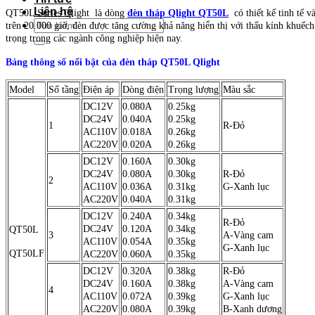
Liên hệ
QT50L Series Qlight là dòng
đèn tháp Qlight QT50L
có thiết kế tinh tế 
Tìm
trên 20.000 giờ, đèn được tăng cường khả năng hiển thị với thấu kính khuếch
kiếm:
trọng trong các ngành công nghiệp hiện nay.
Bảng thông số nổi bật của đèn tháp QT50L Qlight
Model
Số tầng
Điện áp
Dòng điện
Trọng lượng
Màu sắc
DC12V
0.080A
0.25kg
DC24V
0.040A
0.25kg
1
R-Đỏ
AC110V
0.018A
0.26kg
AC220V
0.020A
0.26kg
DC12V
0.160A
0.30kg
DC24V
0.080A
0.30kg
R-Đỏ
2
AC110V
0.036A
0.31kg
G-Xanh lục
AC220V
0.040A
0.31kg
DC12V
0.240A
0.34kg
R-Đỏ
DC24V
0.120A
0.34kg
QT50L
3
A-Vàng cam
AC110V
0.054A
0.35kg
G-Xanh lục
QT50LF
AC220V
0.060A
0.35kg
DC12V
0.320A
0.38kg
R-Đỏ
DC24V
0.160A
0.38kg
A-Vàng cam
4
AC110V
0.072A
0.39kg
G-Xanh lục
AC220V
0.080A
0.39kg
B-Xanh dương