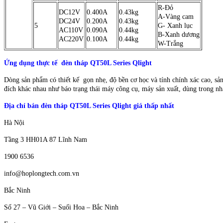
R-Đỏ
DC12V
0.400A
0.43kg
A-Vàng cam
DC24V
0.200A
0.43kg
5
G- Xanh lục
AC110V
0.090A
0.44kg
B-Xanh dương
AC220V
0.100A
0.44kg
W-Trắng
Ứng dụng thực tế đèn tháp QT50L Series Qlight
Dòng sản phẩm có thiết kế gọn nhẹ, độ bền cơ học và tính chính xác cao, sản
đích khác nhau như báo trạng thái máy công cụ, máy sản xuất, dùng trong 
Địa chỉ bán đèn tháp QT50L Series Qlight giá thấp nhất
Hà Nội
Tầng 3 HH01A 87 Lĩnh Nam
1900 6536
info@hoplongtech.com.vn
Bắc Ninh
Số 27 – Vũ Giới – Suối Hoa – Bắc Ninh