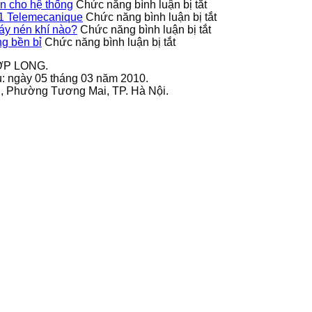
Công
ở
 cho hệ thống
Chức năng bình luận bị tắt
tắc
9013FHG42J40M1X
ở
1 Telemecanique
Chức năng bình luận bị tắt
áp
Telemecanique
ở
Ứng
áy nén khí nào?
Chức năng bình luận bị tắt
ở
suất
nâng
Công
dụng
g bền bỉ
Chức năng bình luận bị tắt
Cách
9013FHG39J68M1X
cao
tắc
thực
ỢP LONG.
bảo
có
độ
áp
tế
u: ngày 05 tháng 03 năm 2010.
quản
hỗ
an
suất
của
ai, Phường Tương Mai, TP. Hà Nội.
biến
trợ
toàn
9013FHG19J38M1
công
tần
nhiều
cho
phù
tắc
GS270-
tư
hệ
hợp
áp
T3-
thế
thống
với
suất
280K
lắp
loại
9013FHG3J27M1
VEICHI
đặt?
máy
Telemecanique
sử
nén
dụng
khí
bền
nào?
bỉ