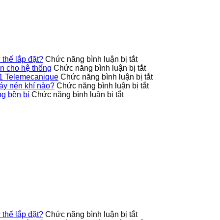
ở
thế lắp đặt?
Chức năng bình luận bị tắt
Công
ở
 cho hệ thống
Chức năng bình luận bị tắt
tắc
9013FHG42J40M1X
ở
1 Telemecanique
Chức năng bình luận bị tắt
áp
Telemecanique
ở
Ứng
áy nén khí nào?
Chức năng bình luận bị tắt
ở
suất
nâng
Công
dụng
g bền bỉ
Chức năng bình luận bị tắt
Cách
9013FHG39J68M1X
cao
tắc
thực
bảo
có
độ
áp
tế
quản
hỗ
an
suất
của
biến
trợ
toàn
9013FHG19J38M1
công
tần
nhiều
cho
phù
tắc
GS270-
tư
hệ
hợp
áp
T3-
thế
thống
với
suất
280K
lắp
loại
9013FHG3J27M1
VEICHI
đặt?
máy
Telemecanique
sử
nén
dụng
khí
bền
nào?
bỉ
ở
thế lắp đặt?
Chức năng bình luận bị tắt