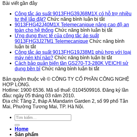
Bài viết gần đây
bền
bỉ
Công tắc áp suất 9013FHG39J68M1X có hỗ trợ nhiều
ở
tư thế lắp đặt?
Chức năng bình luận bị tắt
Công
9013FHG42J40M1X Telemecanique nâng cao độ an
tắc
ở
toàn cho hệ thống
Chức năng bình luận bị tắt
áp
9013FHG4
Ứng dụng thực tế của công tắc áp suất
suất
Telemecan
9013FHG3J27M1 Telemecanique
Chức năng bình
ở
9013FHG39J
nâng
luận bị tắt
Ứng
có
cao
Công tắc áp suất 9013FHG19J38M1 phù hợp với loại
dụng
hỗ
ở
độ
máy nén khí nào?
Chức năng bình luận bị tắt
thực
trợ
Công
an
Cách bảo quản biến tần GS270-T3-280K VEICHI sử
tế
ở
nhiều
tắc
toàn
dụng bền bỉ
Chức năng bình luận bị tắt
của
Cách
tư
áp
cho
Bản quyền thuộc về © CÔNG TY CỔ PHẦN CÔNG NGHỆ
công
bảo
thế
suất
hệ
HỢP LONG.
tắc
quản
lắp
9013FHG1
thống
Hotline: 1900 6536. Mã số thuế: 0104509916. Đăng ký lần
áp
biến
đặt?
phù
đầu: ngày 05 tháng 03 năm 2010.
suất
tần
hợp
Địa chỉ: Tầng 2, tháp A Mandarin Garden 2, số 99 phố Tân
9013FHG3J27M1
GS270-
với
Mai, Phường Tương Mai, TP. Hà Nội.
Telemecanique
T3-
loại
280K
máy
Tìm
VEICHI
nén
kiếm:
sử
khí
Home
dụng
nào?
Sản phẩm
bền