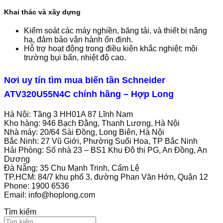
Khai thác và xây dựng
Kiểm soát các máy nghiền, băng tải, và thiết bị nâng
hạ, đảm bảo vận hành ổn định.
Hỗ trợ hoạt động trong điều kiện khắc nghiệt: môi
trường bụi bẩn, nhiệt độ cao.
Nơi uy tín tìm mua biến tần Schneider
ATV320U55N4C chính hãng – Hợp Long
Hà Nội: Tầng 3 HH01A 87 Lĩnh Nam
Kho hàng: 946 Bạch Đằng, Thanh Lương, Hà Nội
Nhà máy: 20/64 Sài Đồng, Long Biên, Hà Nội
Bắc Ninh: 27 Vũ Giới, Phường Suối Hoa, TP Bắc Ninh
Hải Phòng: Số nhà 23 – BS1 Khu Đô thị PG, An Đồng, An
Dương
Đà Nẵng: 35 Chu Mạnh Trinh, Cẩm Lệ
TP.HCM: 84/7 khu phố 3, đường Phan Văn Hớn, Quận 12
Phone: 1900 6536
Email:
info@hoplong.com
Tìm kiếm