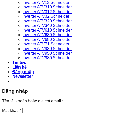
Inverter ATV12 Schneider
bỉ
Inverter ATV310 Schneider
Inverter ATV312 Schneider
Inverter ATV32 Schneider
Inverter ATV320 Schneider
Inverter ATV340 Schneider
Inverter ATV610 Schneider
Inverter ATV630 Schneider
Inverter ATV680 Schneider
Inverter ATV71 Schneider
Inverter ATV930 Schneider
Inverter ATV950 Schneider
Inverter ATV980 Schneider
Tin tức
Liên hệ
Đăng nhập
Newsletter
Đăng nhập
Bắt
Tên tài khoản hoặc địa chỉ email
*
buộc
Bắt
Mật khẩu
*
buộc