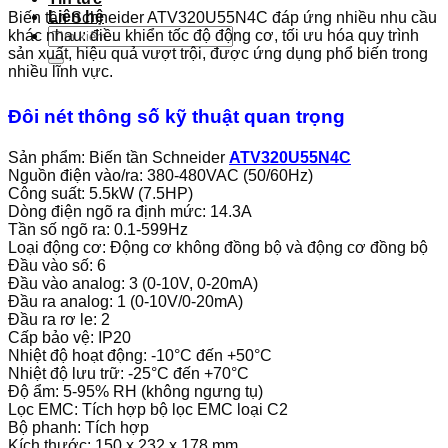
Liên hệ
Biến tần Schneider ATV320U55N4C đáp ứng nhiều nhu cầu
Tìm
khác nhau: điều khiển tốc độ động cơ, tối ưu hóa quy trình
kiếm:
sản xuất, hiệu quả vượt trội, được ứng dụng phổ biến trong
nhiều lĩnh vực.
Đôi nét thông số kỹ thuật quan trọng
Sản phẩm: Biến tần Schneider
ATV320U55N4C
Nguồn điện vào/ra: 380-480VAC (50/60Hz)
Công suất: 5.5kW (7.5HP)
Dòng điện ngõ ra định mức: 14.3A
Tần số ngõ ra: 0.1-599Hz
Loại động cơ: Động cơ không đồng bộ và động cơ đồng bộ
Đầu vào số: 6
Đầu vào analog: 3 (0-10V, 0-20mA)
Đầu ra analog: 1 (0-10V/0-20mA)
Đầu ra rơ le: 2
Cấp bảo vệ: IP20
Nhiệt độ hoạt động: -10°C đến +50°C
Nhiệt độ lưu trữ: -25°C đến +70°C
Độ ẩm: 5-95% RH (không ngưng tụ)
Lọc EMC: Tích hợp bộ lọc EMC loại C2
Bộ phanh: Tích hợp
Kích thước: 150 x 232 x 178 mm