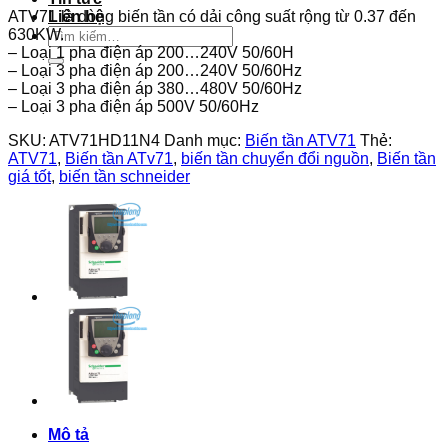
ATV71 là dòng biến tần có dải công suất rộng từ 0.37 đến
Liên hệ
Tìm
630KW.
kiếm:
– Loại 1 pha điện áp 200…240V 50/60H
– Loại 3 pha điện áp 200…240V 50/60Hz
– Loại 3 pha điện áp 380…480V 50/60Hz
– Loại 3 pha điện áp 500V 50/60Hz
SKU:
ATV71HD11N4
Danh mục:
Biến tần ATV71
Thẻ:
ATV71
,
Biến tần ATv71
,
biến tần chuyển đổi nguồn
,
Biến tần
giá tốt
,
biến tần schneider
Mô tả