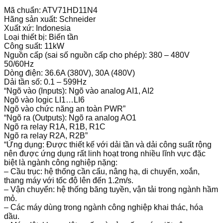
Mã chuẩn: ATV71HD11N4
Hãng sản xuất: Schneider
Xuất xứ: Indonesia
Loại thiết bị: Biến tần
Công suất: 11kW
Nguồn cấp (sai số nguồn cấp cho phép): 380 – 480V
50/60Hz
Dòng điện: 36.6A (380V), 30A (480V)
Dải tần số: 0.1 – 599Hz
“Ngõ vào (Inputs): Ngõ vào analog AI1, AI2
Ngõ vào logic LI1…LI6
Ngõ vào chức năng an toàn PWR”
“Ngõ ra (Outputs): Ngõ ra analog AO1
Ngõ ra relay R1A, R1B, R1C
Ngõ ra relay R2A, R2B”
“Ứng dụng: Được thiết kế với dải tần và dải công suất rộng
nên được ứng dụng rất linh hoạt trong nhiều lĩnh vực đặc
biệt là ngành công nghiệp nặng:
– Cầu trục: hệ thống cần cẩu, nâng hạ, di chuyển, xoắn,
thang máy với tốc độ lên đến 1.2m/s.
– Vận chuyển: hệ thống băng tuyền, vận tải trong ngành hầm
mỏ.
– Các máy dùng trong ngành công nghiệp khai thác, hóa
dầu.