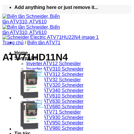
Bỏ
Add anything here or just remove it...
qua
nội
dung
Trang chủ
/
Biến tần ATV71
Home
ATV71HD11N4
Sản phẩm
Inverter ATV12 Schneider
Inverter ATV310 Schneider
Inverter ATV312 Schneider
Inverter ATV32 Schneider
Inverter ATV320 Schneider
Inverter ATV340 Schneider
Inverter ATV610 Schneider
Inverter ATV630 Schneider
Inverter ATV680 Schneider
Inverter ATV71 Schneider
Inverter ATV930 Schneider
Inverter ATV950 Schneider
Inverter ATV980 Schneider
Tin tức