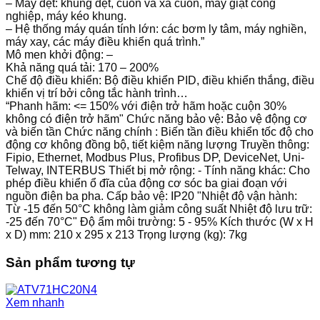
– Máy dệt: khung dệt, cuốn và xả cuốn, máy giặt công
nghiệp, máy kéo khung.
– Hệ thống máy quán tính lớn: các bơm ly tâm, máy nghiền,
máy xay, các máy điều khiển quá trình.”
Mô men khởi động: –
Khả năng quá tải: 170 – 200%
Chế độ điều khiển: Bộ điều khiển PID, điều khiển thắng, điều
khiển vị trí bởi công tắc hành trình…
“Phanh hãm: <= 150% với điện trở hãm hoặc cuộn 30%
không có điện trở hãm" Chức năng bảo vệ: Bảo vệ động cơ
và biến tần Chức năng chính : Biến tần điều khiển tốc độ cho
động cơ không đồng bộ, tiết kiệm năng lượng Truyền thông:
Fipio, Ethernet, Modbus Plus, Profibus DP, DeviceNet, Uni-
Telway, INTERBUS Thiết bị mở rộng: - Tính năng khác: Cho
phép điều khiển ổ đĩa của động cơ sóc ba giai đoạn với
nguồn điện ba pha. Cấp bảo vệ: IP20 "Nhiệt độ vận hành:
Từ -15 đến 50°C không làm giảm công suất Nhiệt độ lưu trữ:
-25 đến 70°C" Độ ẩm môi trường: 5 - 95% Kích thước (W x H
x D) mm: 210 x 295 x 213 Trọng lượng (kg): 7kg
Sản phẩm tương tự
Xem nhanh