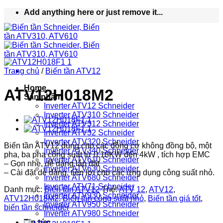
Bỏ
Add anything here or just remove it...
qua
nội
dung
Trang chủ
/
Biến tần ATV12
Home
ATV12H018M2
Sản phẩm
Inverter ATV12 Schneider
Inverter ATV310 Schneider
Inverter ATV312 Schneider
Inverter ATV32 Schneider
Inverter ATV320 Schneider
Biến tần ATV12 dùng cho các động cơ không đồng bộ, một
Inverter ATV340 Schneider
pha, ba pha công suất từ 0.18KW đến 4kW , tích hợp EMC
Inverter ATV610 Schneider
– Gọn nhẹ, dễ dàng lắp đặt
Inverter ATV630 Schneider
– Cài đặt dễ dàng, tiện lợi cho các ứng dụng công suất nhỏ.
Inverter ATV680 Schneider
Inverter ATV71 Schneider
Danh mục:
Biến tần ATV12
Thẻ:
ATV 12
,
ATV12
,
Inverter ATV930 Schneider
ATV12H018M2
,
Biến tần công suất nhỏ
,
Biến tần giá tốt
,
Inverter ATV950 Schneider
biến tần schneider
Inverter ATV980 Schneider
Tin tức