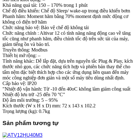
Khả năng quá tải: 150 – 170% trong 1 phút
Chế độ điều khiển: Chế độ Sleep/ wake-up trong điều khiển bơm
Phanh hãm: Moment hãm bằng 70% moment định mức động cơ
không có điện trở hãm
Chức năng bảo vệ: Bảo vệ chế độ không tải
Chức năng chính : Altivar 12 có tính năng năng động cao về tăng
tốc cũng như phanh hãm, điều chỉnh tốc độ trên sức tải của máy,
giảm tiếng ồn và bảo trì.
Truyền thông: Modbus
Thiết bị mở rộng: –
Tính năng khác: Dễ lắp đặt, dựa trên nguyên tắc Plug & Play, kích
thước nhỏ gọn, các chức năng tích hợp và phiên bản thay thế cho
tấm nệm đặc biệt thích hợp cho các ứng dụng liên quan đến máy
móc công nghiệp đơn giản và một số máy tiêu dùng nhất định.
Cấp bảo vệ: IP20
"Nhiệt độ vận hành: Từ -10 đến 40oC không làm giảm công suất
Nhiệt độ lưu trữ -25 đến 70 °C"
Độ ẩm môi trường: 5 – 95%
Kích thước (W x H x D) mm: 72 x 143 x 102.2
Trọng lượng (kg): 0.7kg
Sản phẩm tương tự