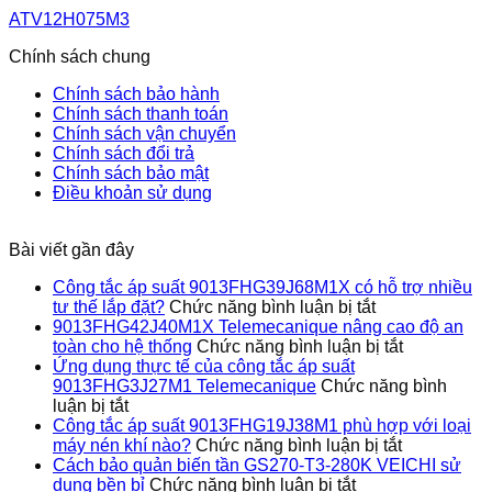
ATV12H075M3
Chính sách chung
Chính sách bảo hành
Chính sách thanh toán
Chính sách vận chuyển
Chính sách đổi trả
Chính sách bảo mật
Điều khoản sử dụng
Bài viết gần đây
Công tắc áp suất 9013FHG39J68M1X có hỗ trợ nhiều
ở
tư thế lắp đặt?
Chức năng bình luận bị tắt
Công
9013FHG42J40M1X Telemecanique nâng cao độ an
tắc
ở
toàn cho hệ thống
Chức năng bình luận bị tắt
áp
9013FHG4
Ứng dụng thực tế của công tắc áp suất
suất
Telemecan
9013FHG3J27M1 Telemecanique
Chức năng bình
ở
9013FHG39J
nâng
luận bị tắt
Ứng
có
cao
Công tắc áp suất 9013FHG19J38M1 phù hợp với loại
dụng
hỗ
ở
độ
máy nén khí nào?
Chức năng bình luận bị tắt
thực
trợ
Công
an
Cách bảo quản biến tần GS270-T3-280K VEICHI sử
tế
ở
nhiều
tắc
toàn
dụng bền bỉ
Chức năng bình luận bị tắt