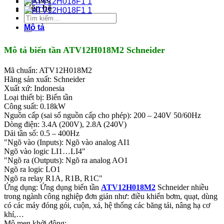
Liên hệ
Tìm
kiếm:
Mô tả
Mô tả biến tần ATV12H018M2 Schneider
Mã chuẩn: ATV12H018M2
Hãng sản xuất: Schneider
Xuất xứ: Indonesia
Loại thiết bị: Biến tần
Công suất: 0.18kW
Nguồn cấp (sai số nguồn cấp cho phép): 200 – 240V 50/60Hz
Dòng điện: 3.4A (200V), 2.8A (240V)
Dải tần số: 0.5 – 400Hz
"Ngõ vào (Inputs): Ngõ vào analog AI1
Ngõ vào logic LI1…LI4"
"Ngõ ra (Outputs): Ngõ ra analog AO1
Ngõ ra logic LO1
Ngõ ra relay R1A, R1B, R1C"
Ứng dụng: Ứng dụng biến tần
ATV12H018M2
Schneider nhiều
trong ngành công nghiệp đơn giản như: điều khiển bơm, quạt, dùng
có các máy đóng gói, cuộn, xả, hệ thống các băng tải, nâng hạ cơ
khí,…
Mô men khởi động: –