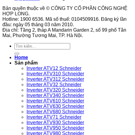
của
Cách
tư
áp
cho
Bản quyền thuộc về © CÔNG TY CỔ PHẦN CÔNG NGHỆ
công
bảo
thế
suất
hệ
HỢP LONG.
tắc
quản
lắp
9013FHG1
thống
Hotline: 1900 6536. Mã số thuế: 0104509916. Đăng ký lần
áp
biến
đặt?
phù
đầu: ngày 05 tháng 03 năm 2010.
suất
tần
hợp
Địa chỉ: Tầng 2, tháp A Mandarin Garden 2, số 99 phố Tân
9013FHG3J27M1
GS270-
với
Mai, Phường Tương Mai, TP. Hà Nội.
Telemecanique
T3-
loại
280K
máy
Tìm
VEICHI
nén
kiếm:
sử
khí
Home
dụng
nào?
Sản phẩm
bền
Inverter ATV12 Schneider
bỉ
Inverter ATV310 Schneider
Inverter ATV312 Schneider
Inverter ATV32 Schneider
Inverter ATV320 Schneider
Inverter ATV340 Schneider
Inverter ATV610 Schneider
Inverter ATV630 Schneider
Inverter ATV680 Schneider
Inverter ATV71 Schneider
Inverter ATV930 Schneider
Inverter ATV950 Schneider
Inverter ATV980 Schneider