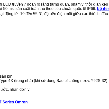
ị LCD truyền 7 đoạn rõ ràng trựng quan, phạm vi thời gian k
lại 50 ms, sản xuất tuân thủ theo tiêu chuẩn quốc tế IP66.
bộ đế
t động từ -10 đến 55 ℃, độ bền điện môi giữa các thiết bị đầu
sẵn pin
 Type 4X (trong nhà) (khi sử dụng Bao bì chống nước Y92S-32)
nước, nhãn đơn vị
T Series Omron