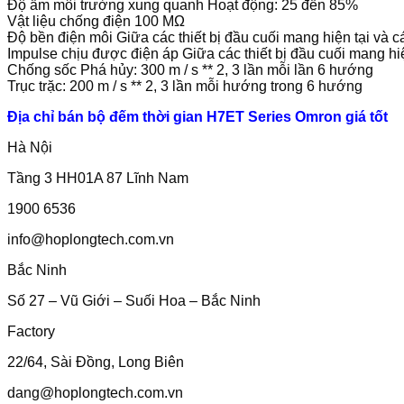
Độ ẩm môi trường xung quanh Hoạt động: 25 đến 85%
Vật liệu chống điện 100 MΩ
Độ bền điện môi Giữa các thiết bị đầu cuối mang hiện tại và
Impulse chịu được điện áp Giữa các thiết bị đầu cuối mang hi
Chống sốc Phá hủy: 300 m / s ** 2, 3 lần mỗi lần 6 hướng
Trục trặc: 200 m / s ** 2, 3 lần mỗi hướng trong 6 hướng
Địa chỉ bán bộ đếm thời gian H7ET Series Omron giá tốt
Hà Nội
Tầng 3 HH01A 87 Lĩnh Nam
1900 6536
info@hoplongtech.com.vn
Bắc Ninh
Số 27 – Vũ Giới – Suối Hoa – Bắc Ninh
Factory
22/64, Sài Đồng, Long Biên
dang@hoplongtech.com.vn