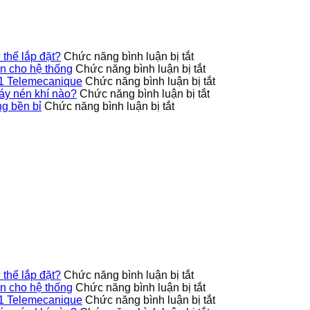
ở
thế lắp đặt?
Chức năng bình luận bị tắt
Công
ở
 cho hệ thống
Chức năng bình luận bị tắt
tắc
9013FHG42J40M1X
ở
1 Telemecanique
Chức năng bình luận bị tắt
áp
Telemecanique
ở
Ứng
áy nén khí nào?
Chức năng bình luận bị tắt
ở
suất
nâng
Công
dụng
g bền bỉ
Chức năng bình luận bị tắt
Cách
9013FHG39J68M1X
cao
tắc
thực
bảo
có
độ
áp
tế
quản
hỗ
an
suất
của
biến
trợ
toàn
9013FHG19J38M1
công
tần
nhiều
cho
phù
tắc
GS270-
tư
hệ
hợp
áp
T3-
thế
thống
với
suất
280K
lắp
loại
9013FHG3J27M1
VEICHI
đặt?
máy
Telemecanique
sử
nén
dụng
khí
bền
nào?
bỉ
ở
thế lắp đặt?
Chức năng bình luận bị tắt
Công
ở
 cho hệ thống
Chức năng bình luận bị tắt
tắc
9013FHG42J40M1X
ở
1 Telemecanique
Chức năng bình luận bị tắt