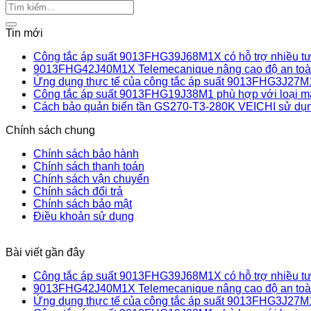
Tin mới
Công tắc áp suất 9013FHG39J68M1X có hỗ trợ nhiều tư 
9013FHG42J40M1X Telemecanique nâng cao độ an toàn
Ứng dụng thực tế của công tắc áp suất 9013FHG3J27M
Công tắc áp suất 9013FHG19J38M1 phù hợp với loại m
Cách bảo quản biến tần GS270-T3-280K VEICHI sử dụn
Chính sách chung
Chính sách bảo hành
Chính sách thanh toán
Chính sách vận chuyển
Chính sách đổi trả
Chính sách bảo mật
Điều khoản sử dụng
Bài viết gần đây
Công tắc áp suất 9013FHG39J68M1X có hỗ trợ nhiều tư 
9013FHG42J40M1X Telemecanique nâng cao độ an toàn
Ứng dụng thực tế của công tắc áp suất 9013FHG3J27M