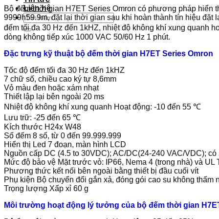
Liên hệ
Bộ đếm thời gian H7ET Series Omron có phương pháp hiển th
Tìm
9999h59.9m, đặt lại thời gian sau khi hoàn thành tín hiệu đặt 
kiếm:
đếm tối đa 30 Hz đến 1kHZ, nhiệt độ không khí xung quanh hoạ
dòng không tiếp xúc 1000 VAC 50/60 Hz 1 phút.
Đặc trưng kỹ thuật bộ đếm thời gian H7ET Series Omron
Tốc độ đếm tối đa 30 Hz đến 1kHZ
7 chữ số, chiều cao ký tự 8,6mm
Vỏ màu đen hoặc xám nhạt
Thiết lập lại bên ngoài 20 ms
Nhiệt độ không khí xung quanh Hoạt động: -10 đến 55 ℃
Lưu trữ: -25 đến 65 ℃
Kích thước H24x W48
Số đếm 8 số, từ 0 đến 99.999.999
Hiển thị Led 7 đoạn, màn hình LCD
Nguồn cấp DC (4.5 to 30VDC); AC/DC(24-240 VAC/VDC); có 
Mức độ bảo vệ Mặt trước vỏ: IP66, Nema 4 (trong nhà) và UL
Phương thức kết nối bên ngoài bằng thiết bị đầu cuối vít
Phụ kiện Bộ chuyển đổi gắn xả, đóng gói cao su không thấm 
Trọng lượng Xấp xỉ 60 g
Môi trường hoạt động lý tưởng của bộ đếm thời gian H7E