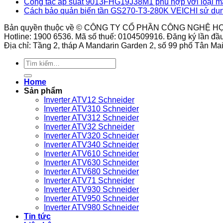
Công tắc áp suất 9013FHG19J38M1 phù hợp với loại m
Cách bảo quản biến tần GS270-T3-280K VEICHI sử dụn
Bản quyền thuộc về © CÔNG TY CỔ PHẦN CÔNG NGHỆ H
Hotline: 1900 6536. Mã số thuế: 0104509916. Đăng ký lần đầ
Địa chỉ: Tầng 2, tháp A Mandarin Garden 2, số 99 phố Tân M
Tìm
kiếm:
Home
Sản phẩm
Inverter ATV12 Schneider
Inverter ATV310 Schneider
Inverter ATV312 Schneider
Inverter ATV32 Schneider
Inverter ATV320 Schneider
Inverter ATV340 Schneider
Inverter ATV610 Schneider
Inverter ATV630 Schneider
Inverter ATV680 Schneider
Inverter ATV71 Schneider
Inverter ATV930 Schneider
Inverter ATV950 Schneider
Inverter ATV980 Schneider
Tin tức