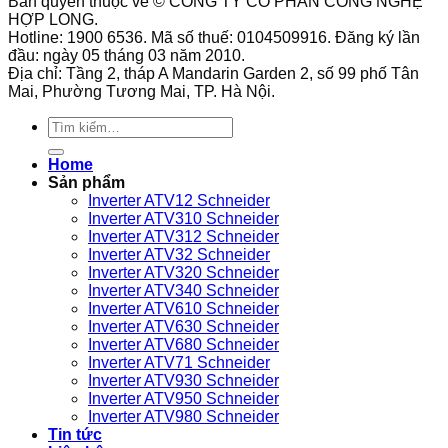
Bản quyền thuộc về © CÔNG TY CỔ PHẦN CÔNG NGHỆ
công
bảo
thế
suất
hệ
HỢP LONG.
tắc
quản
lắp
9013FHG1
thống
Hotline: 1900 6536. Mã số thuế: 0104509916. Đăng ký lần
áp
biến
đặt?
phù
đầu: ngày 05 tháng 03 năm 2010.
suất
tần
hợp
Địa chỉ: Tầng 2, tháp A Mandarin Garden 2, số 99 phố Tân
9013FHG3J27M1
GS270-
với
Mai, Phường Tương Mai, TP. Hà Nội.
Telemecanique
T3-
loại
280K
máy
Tìm
VEICHI
nén
kiếm:
sử
khí
Home
dụng
nào?
Sản phẩm
bền
Inverter ATV12 Schneider
bỉ
Inverter ATV310 Schneider
Inverter ATV312 Schneider
Inverter ATV32 Schneider
Inverter ATV320 Schneider
Inverter ATV340 Schneider
Inverter ATV610 Schneider
Inverter ATV630 Schneider
Inverter ATV680 Schneider
Inverter ATV71 Schneider
Inverter ATV930 Schneider
Inverter ATV950 Schneider
Inverter ATV980 Schneider
Tin tức