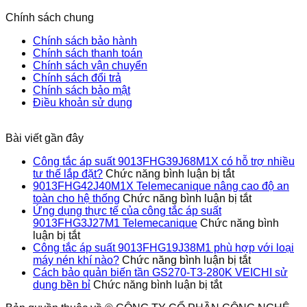
của
Cách
tư
áp
cho
Chính sách chung
công
bảo
thế
suất
hệ
tắc
quản
lắp
9013FHG1
thống
Chính sách bảo hành
áp
biến
đặt?
phù
Chính sách thanh toán
suất
tần
hợp
Chính sách vận chuyển
9013FHG3J27M1
GS270-
với
Chính sách đổi trả
Telemecanique
T3-
loại
Chính sách bảo mật
280K
máy
Điều khoản sử dụng
VEICHI
nén
sử
khí
dụng
nào?
Bài viết gần đây
bền
bỉ
Công tắc áp suất 9013FHG39J68M1X có hỗ trợ nhiều
ở
tư thế lắp đặt?
Chức năng bình luận bị tắt
Công
9013FHG42J40M1X Telemecanique nâng cao độ an
tắc
ở
toàn cho hệ thống
Chức năng bình luận bị tắt
áp
9013FHG4
Ứng dụng thực tế của công tắc áp suất
suất
Telemecan
9013FHG3J27M1 Telemecanique
Chức năng bình
ở
9013FHG39J
nâng
luận bị tắt
Ứng
có
cao
Công tắc áp suất 9013FHG19J38M1 phù hợp với loại
dụng
hỗ
ở
độ
máy nén khí nào?
Chức năng bình luận bị tắt
thực
trợ
Công
an
Cách bảo quản biến tần GS270-T3-280K VEICHI sử
tế
ở
nhiều
tắc
toàn
dụng bền bỉ
Chức năng bình luận bị tắt
của
Cách
tư
áp
cho