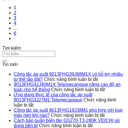
1
2
3
4
…
6
Tìm kiếm
Tin mới
Công tắc áp suất 9013FHG39J68M1X có hỗ trợ nhiều
ở
tư thế lắp đặt?
Chức năng bình luận bị tắt
Công
9013FHG42J40M1X Telemecanique nâng cao độ an
tắc
ở
toàn cho hệ thống
Chức năng bình luận bị tắt
áp
9013FHG4
Ứng dụng thực tế của công tắc áp suất
suất
Telemecan
9013FHG3J27M1 Telemecanique
Chức năng bình
ở
9013FHG39J
nâng
luận bị tắt
Ứng
có
cao
Công tắc áp suất 9013FHG19J38M1 phù hợp với loại
dụng
hỗ
ở
độ
máy nén khí nào?
Chức năng bình luận bị tắt
thực
trợ
Công
an
Cách bảo quản biến tần GS270-T3-280K VEICHI sử
tế
ở
nhiều
tắc
toàn
dụng bền bỉ
Chức năng bình luận bị tắt