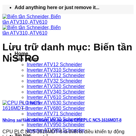
Bỏ
Add anything here or just remove it...
qua
nội
dung
Lưu trữ danh mục:
Biến tần
Home
NiSTRO
Sản phẩm
Inverter ATV12 Schneider
Inverter ATV310 Schneider
Inverter ATV312 Schneider
Inverter ATV32 Schneider
Inverter ATV320 Schneider
Inverter ATV340 Schneider
Inverter ATV610 Schneider
Inverter ATV630 Schneider
Inverter ATV680 Schneider
Inverter ATV71 Schneider
Inverter ATV930 Schneider
Những sai lầm cần tránh khi sử dụng CPU PLC NC5-1616MDT-8
Inverter ATV950 Schneider
Inverter ATV980 Schneider
CPU PLC NC5-1616MDT-8 là thiết bị điều khiển tự động
Tin tức