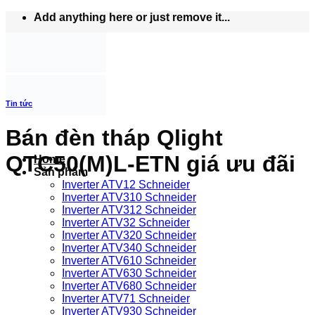
Bỏ
Add anything here or just remove it...
qua
nội
dung
Tin tức
Bán đèn tháp Qlight
QTC50(M)L-ETN giá ưu đãi
Home
Sản phẩm
Inverter ATV12 Schneider
Inverter ATV310 Schneider
Inverter ATV312 Schneider
Inverter ATV32 Schneider
Inverter ATV320 Schneider
Inverter ATV340 Schneider
Inverter ATV610 Schneider
Inverter ATV630 Schneider
Inverter ATV680 Schneider
Inverter ATV71 Schneider
Inverter ATV930 Schneider