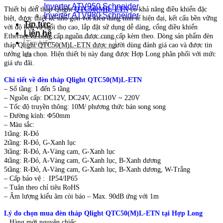
Inverter ATV950 Schneider
Thiết bị đèn tháp Qlight
QTC50(M)L-ETN
có khả năng điều khiển đặc
Inverter ATV980 Schneider
biệt, được thiết kế nhỏ gọn với kiểu dáng tinh tế hiện đại, kết cấu bền vững
Tin tức
với độ bền và tuổi thọ cao, lắp đặt sử dụng dễ dàng, cổng điều khiển
Liên hệ
Ethernet và cổng cấp nguồn được cung cấp kèm theo. Dòng sản phẩm đèn
Tìm
tháp Qlight QTC50(M)L-ETN được người dùng đánh giá cao và được tin
kiếm:
tưởng lựa chọn. Hiện thiết bị này đang được Hợp Long phân phối với mức
giá ưu đãi.
Chi tiết về đèn tháp Qlight QTC50(M)L-ETN
– Số tầng: 1 đến 5 tầng
– Nguồn cấp: DC12V, DC24V, AC110V ~ 220V
– Tốc độ truyền thông: 10M/ phương thức bán song song
– Đường kính: Φ50mm
– Màu sắc:
1tầng: R-Đỏ
2tầng: R-Đỏ, G-Xanh lục
3tầng: R-Đỏ, A-Vàng cam, G-Xanh lục
4tầng: R-Đỏ, A-Vàng cam, G-Xanh lục, B-Xanh dương
5tầng: R-Đỏ, A-Vàng cam, G-Xanh lục, B-Xanh dương, W-Trắng
– Cấp bảo vệ : IP54/IP65
– Tuân theo chỉ tiêu RoHS
– Âm lượng kiểu âm còi báo – Max. 90dB ứng với 1m
Lý do chọn mua đèn tháp Qlight QTC50(M)L-ETN tại Hợp Long
_ Hàng mới nguyên chiếc.