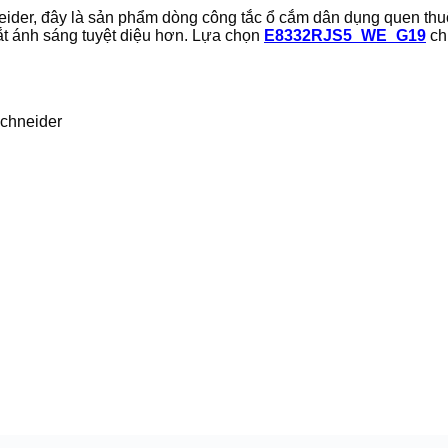
 đây là sản phẩm dòng công tắc ổ cắm dân dụng quen thuộc v
t ánh sáng tuyệt diệu hơn. Lựa chọn
E8332RJS5_WE_G19
ch
hneider