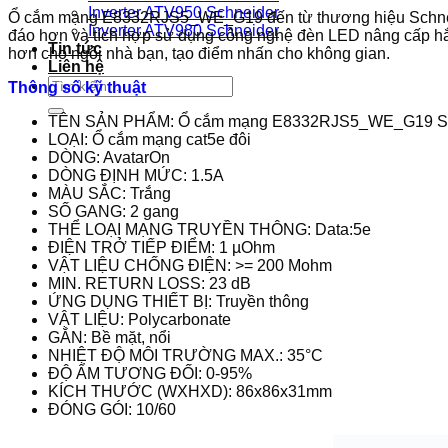
Inverter ATV950 Schneider
Ổ cắm mạng E8332RJS5_WE_G19 đến từ thương hiệu Schneider,
Inverter ATV980 Schneider
đáo hơn và tích hợp sử dụng công nghệ đèn LED nâng cấp hắ
Tin tức
hơn cho ngôi nhà bạn, tạo điểm nhấn cho không gian.
Liên hệ
Tìm
Thông số kỹ thuật
kiếm:
TÊN SẢN PHẨM: Ổ cắm mạng E8332RJS5_WE_G19 Sc
LOẠI: Ổ cắm mạng cat5e đôi
DÒNG: AvatarOn
DÒNG ĐỊNH MỨC: 1.5A
MÀU SẮC: Trắng
SỐ GANG: 2 gang
THỂ LOẠI MẠNG TRUYỀN THÔNG: Data:5e
ĐIỆN TRỞ TIẾP ĐIỂM: 1 µOhm
VẬT LIỆU CHỐNG ĐIỆN: >= 200 Mohm
MIN. RETURN LOSS: 23 dB
ỨNG DỤNG THIẾT BỊ: Truyền thông
VẬT LIỆU: Polycarbonate
GẮN: Bề mặt, nổi
NHIỆT ĐỘ MÔI TRƯỜNG MAX.: 35°C
ĐỘ ẨM TƯƠNG ĐỐI: 0-95%
KÍCH THƯỚC (WXHXD): 86x86x31mm
ĐÓNG GÓI: 10/60