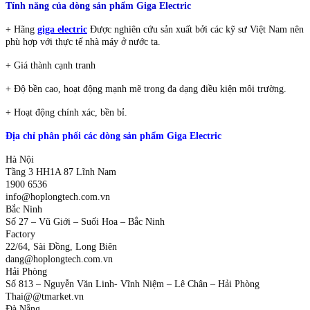
Tính năng của dòng sản phẩm Giga Electric
+ Hãng
giga electric
Được nghiên cứu sản xuất bởi các kỹ sư Việt Nam nên
phù hợp với thực tế nhà máy ở nước ta.
+ Giá thành cạnh tranh
+ Độ bền cao, hoạt động mạnh mẽ trong đa dạng điều kiện môi trường.
+ Hoạt động chính xác, bền bỉ.
Địa chỉ phân phối các dòng sản phẩm Giga Electric
Hà Nội
Tầng 3 HH1A 87 Lĩnh Nam
1900 6536
info@hoplongtech.com.vn
Bắc Ninh
Số 27 – Vũ Giới – Suối Hoa – Bắc Ninh
Factory
22/64, Sài Đồng, Long Biên
dang@hoplongtech.com.vn
Hải Phòng
Số 813 – Nguyễn Văn Linh- Vĩnh Niệm – Lê Chân – Hải Phòng
Thai@@tmarket.vn
Đà Nẵng