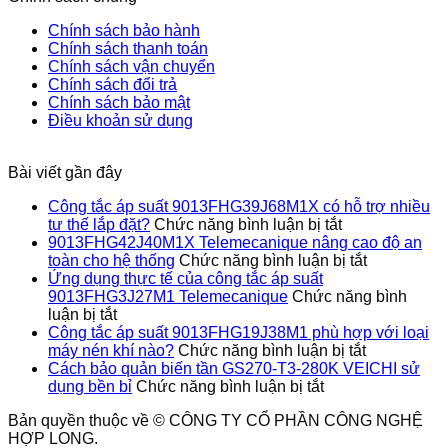
tắc
quản
lắp
9013FHG1
thống
Chính sách bảo hành
áp
biến
đặt?
phù
Chính sách thanh toán
suất
tần
hợp
Chính sách vận chuyển
9013FHG3J27M1
GS270-
với
Chính sách đổi trả
Telemecanique
T3-
loại
Chính sách bảo mật
280K
máy
Điều khoản sử dụng
VEICHI
nén
sử
khí
dụng
nào?
Bài viết gần đây
bền
bỉ
Công tắc áp suất 9013FHG39J68M1X có hỗ trợ nhiều
ở
tư thế lắp đặt?
Chức năng bình luận bị tắt
Công
9013FHG42J40M1X Telemecanique nâng cao độ an
tắc
ở
toàn cho hệ thống
Chức năng bình luận bị tắt
áp
9013FHG4
Ứng dụng thực tế của công tắc áp suất
suất
Telemecan
9013FHG3J27M1 Telemecanique
Chức năng bình
ở
9013FHG39J
nâng
luận bị tắt
Ứng
có
cao
Công tắc áp suất 9013FHG19J38M1 phù hợp với loại
dụng
hỗ
ở
độ
máy nén khí nào?
Chức năng bình luận bị tắt
thực
trợ
Công
an
Cách bảo quản biến tần GS270-T3-280K VEICHI sử
tế
ở
nhiều
tắc
toàn
dụng bền bỉ
Chức năng bình luận bị tắt
của
Cách
tư
áp
cho
Bản quyền thuộc về © CÔNG TY CỔ PHẦN CÔNG NGHỆ
công
bảo
thế
suất
hệ
HỢP LONG.
tắc
quản
lắp
9013FHG1
thống