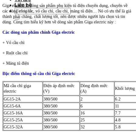
Liên hệ
Giga electric là dòng sản phẩm phụ kiện tủ điện chuyên dụng, chuyên về
Tìm
các dòng công tắc, vỏ cầu chì, cầu chì, máng tủ điện… Nó có ưu thế là giá
kiếm:
thành phải chăng, chất lượng tốt, nên được nhiều người lựa chọn và tin
dùng. Cùng tìm hiểu kỹ hơn về dòng sản phẩm Giga electric này :
Các dòng sản phẩm chính Giga electric
+ Vỏ cầu chì
+ Ruột cầu chì
+ Máng tủ điện
Đặc điểm thông số cầu chì Giga electric
Mã cầu chì giga
Điện áp định mức
Dòng định mức
Khối lượng 
electric
(V)
(A)
GG15-2A
380/500
2
6.2
GG15-6A
380/500
6
11
GG15-16A
380/500
16
7.7
GG15-25A
380/500
25
4.8
GG15-32A
380/500
32
5.8