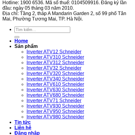
Hotline: 1900 6536. Mã số thuế: 0104509916. Đăng ký lần
áp
biến
đặt?
phù
đầu: ngày 05 tháng 03 năm 2010.
suất
tần
hợp
Địa chỉ: Tầng 2, tháp A Mandarin Garden 2, số 99 phố Tân
9013FHG3J27M1
GS270-
với
Mai, Phường Tương Mai, TP. Hà Nội.
Telemecanique
T3-
loại
280K
máy
Tìm
VEICHI
nén
kiếm:
sử
khí
Home
dụng
nào?
Sản phẩm
bền
Inverter ATV12 Schneider
bỉ
Inverter ATV310 Schneider
Inverter ATV312 Schneider
Inverter ATV32 Schneider
Inverter ATV320 Schneider
Inverter ATV340 Schneider
Inverter ATV610 Schneider
Inverter ATV630 Schneider
Inverter ATV680 Schneider
Inverter ATV71 Schneider
Inverter ATV930 Schneider
Inverter ATV950 Schneider
Inverter ATV980 Schneider
Tin tức
Liên hệ
Đăng nhập