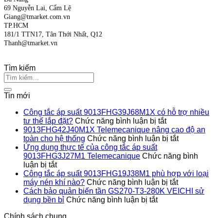
69 Nguyễn Lai, Cẩm Lệ
Giang@tmarket.com.vn
TP.HCM
181/1 TTN17, Tân Thới Nhất, Q12
Thanh@tmarket.vn
Tìm kiếm
Tin mới
Công tắc áp suất 9013FHG39J68M1X có hỗ trợ nhiều
ở
tư thế lắp đặt?
Chức năng bình luận bị tắt
Công
9013FHG42J40M1X Telemecanique nâng cao độ an
tắc
ở
toàn cho hệ thống
Chức năng bình luận bị tắt
áp
9013FHG4
Ứng dụng thực tế của công tắc áp suất
suất
Telemecan
9013FHG3J27M1 Telemecanique
Chức năng bình
ở
9013FHG39J
nâng
luận bị tắt
Ứng
có
cao
Công tắc áp suất 9013FHG19J38M1 phù hợp với loại
dụng
hỗ
ở
độ
máy nén khí nào?
Chức năng bình luận bị tắt
thực
trợ
Công
an
Cách bảo quản biến tần GS270-T3-280K VEICHI sử
tế
ở
nhiều
tắc
toàn
dụng bền bỉ
Chức năng bình luận bị tắt
của
Cách
tư
áp
cho
Chính sách chung
công
bảo
thế
suất
hệ