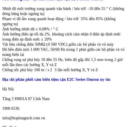
Nhiệt độ môi trường xung quanh vận hành / lưu trữ: -10 đến 55 ° C (không
đóng băng hoặc ngưng tụ)
Phạm vi độ ẩm xung quanh hoạt động / lưu trữ: 35% đến 85% (không
ngưng tụ)
Ảnh hưởng nhiệt độ ± 0,08% / ° C
Ảnh hưởng điện áp tối đa 2%. khoảng cách cảm nhận ở điện áp định mức
trong điện áp định mức ± 20%
Vật liệu chống điện 50MΩ (ở 500 VDC) giữa các bộ phận và vỏ máy
Độ bền điện môi 1.000 VAC, 50/60 Hz trong 1 phút giữa các bộ phận và vỏ
mang hiện tại
Chống rung sự phá hủy 10 đến 55 Hz, biên độ gấp đôi 1,5 mm trong 2 giờ
mỗi lần theo các hướng X, Y và Z
Chống sốc phá hủy 100 m / s 2 3 lần mỗi hướng X, Y và Z
Địa chỉ phân phối cảm biến tiệm cận E2C Series Omron uy tín
Hà Nội
Tầng 3 HH01A 87 Lĩnh Nam
1900 6536
info@hoplongtech.com.vn