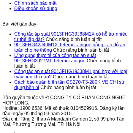
Chính sách bảo mật
280K
máy
Điều khoản sử dụng
VEICHI
nén
sử
khí
dụng
nào?
Bài viết gần đây
bền
bỉ
Công tắc áp suất 9013FHG39J68M1X có hỗ trợ nhiều
ở
tư thế lắp đặt?
Chức năng bình luận bị tắt
Công
9013FHG42J40M1X Telemecanique nâng cao độ an
tắc
ở
toàn cho hệ thống
Chức năng bình luận bị tắt
áp
9013FHG4
Ứng dụng thực tế của công tắc áp suất
suất
Telemecan
9013FHG3J27M1 Telemecanique
Chức năng bình
ở
9013FHG39J
nâng
luận bị tắt
Ứng
có
cao
Công tắc áp suất 9013FHG19J38M1 phù hợp với loại
dụng
hỗ
ở
độ
máy nén khí nào?
Chức năng bình luận bị tắt
thực
trợ
Công
an
Cách bảo quản biến tần GS270-T3-280K VEICHI sử
tế
ở
nhiều
tắc
toàn
dụng bền bỉ
Chức năng bình luận bị tắt
của
Cách
tư
áp
cho
Bản quyền thuộc về © CÔNG TY CỔ PHẦN CÔNG NGHỆ
công
bảo
thế
suất
hệ
HỢP LONG.
tắc
quản
lắp
9013FHG1
thống
Hotline: 1900 6536. Mã số thuế: 0104509916. Đăng ký lần
áp
biến
đặt?
phù
đầu: ngày 05 tháng 03 năm 2010.
suất
tần
hợp
Địa chỉ: Tầng 2, tháp A Mandarin Garden 2, số 99 phố Tân
9013FHG3J27M1
GS270-
với
Mai, Phường Tương Mai, TP. Hà Nội.
Telemecanique
T3-
loại
280K
máy