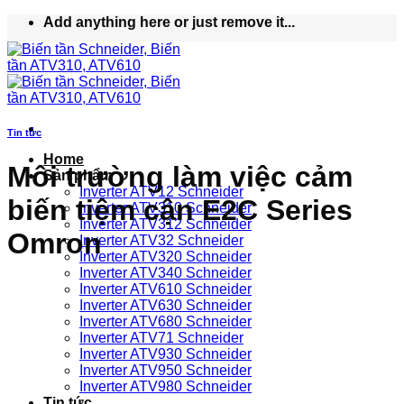
Bỏ
Add anything here or just remove it...
qua
nội
dung
Tin tức
Home
Môi trường làm việc cảm
Sản phẩm
Inverter ATV12 Schneider
biến tiệm cận E2C Series
Inverter ATV310 Schneider
Inverter ATV312 Schneider
Omron
Inverter ATV32 Schneider
Inverter ATV320 Schneider
Inverter ATV340 Schneider
Inverter ATV610 Schneider
Inverter ATV630 Schneider
Inverter ATV680 Schneider
Inverter ATV71 Schneider
Inverter ATV930 Schneider
Inverter ATV950 Schneider
Inverter ATV980 Schneider
Tin tức