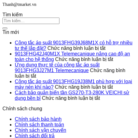
Thanh@tmarket.vn
Tìm kiếm
Tin mới
Công tắc áp suất 9013FHG39J68M1X có hỗ trợ nhiều
ở
tư thế lắp đặt?
Chức năng bình luận bị tắt
Công
9013FHG42J40M1X Telemecanique nâng cao độ an
tắc
ở
toàn cho hệ thống
Chức năng bình luận bị tắt
áp
9013FHG4
Ứng dụng thực tế của công tắc áp suất
suất
Telemecan
9013FHG3J27M1 Telemecanique
Chức năng bình
ở
9013FHG39J
nâng
luận bị tắt
Ứng
có
cao
Công tắc áp suất 9013FHG19J38M1 phù hợp với loại
dụng
hỗ
ở
độ
máy nén khí nào?
Chức năng bình luận bị tắt
thực
trợ
Công
an
Cách bảo quản biến tần GS270-T3-280K VEICHI sử
tế
ở
nhiều
tắc
toàn
dụng bền bỉ
Chức năng bình luận bị tắt
của
Cách
tư
áp
cho
Chính sách chung
công
bảo
thế
suất
hệ
tắc
quản
lắp
9013FHG1
thống
Chính sách bảo hành
áp
biến
đặt?
phù
Chính sách thanh toán
suất
tần
hợp
Chính sách vận chuyển
9013FHG3J27M1
GS270-
với
Chính sách đổi trả
Telemecanique
T3-
loại