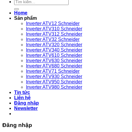
Tìm
VEICHI
nén
kiếm:
sử
khí
Home
dụng
nào?
Sản phẩm
bền
Inverter ATV12 Schneider
bỉ
Inverter ATV310 Schneider
Inverter ATV312 Schneider
Inverter ATV32 Schneider
Inverter ATV320 Schneider
Inverter ATV340 Schneider
Inverter ATV610 Schneider
Inverter ATV630 Schneider
Inverter ATV680 Schneider
Inverter ATV71 Schneider
Inverter ATV930 Schneider
Inverter ATV950 Schneider
Inverter ATV980 Schneider
Tin tức
Liên hệ
Đăng nhập
Newsletter
Đăng nhập