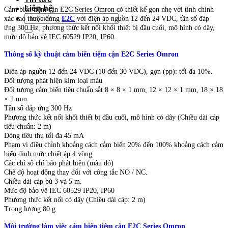
Liên hệ
Cảm biến tiệm cận E2C Series Omron có thiết kế gọn nhẹ với tính chính
Tìm
xác cao thuộc dòng
E2C
với điện áp nguồn 12 đến 24 VDC, tần số đáp
kiếm:
ứng 300 Hz, phương thức kết nối khối thiết bị đầu cuối, mô hình có dây,
mức độ bảo vệ IEC 60529 IP20, IP60.
Thông số kỹ thuật cảm biến tiệm cận E2C Series Omron
Điện áp nguồn 12 đến 24 VDC (10 đến 30 VDC), gợn (pp): tối đa 10%.
Đối tượng phát hiện kim loại màu
Đối tượng cảm biến tiêu chuẩn sắt 8 × 8 × 1 mm, 12 × 12 × 1 mm, 18 × 18
× 1 mm
Tần số đáp ứng 300 Hz
Phương thức kết nối khối thiết bị đầu cuối, mô hình có dây (Chiều dài cáp
tiêu chuẩn: 2 m)
Dòng tiêu thụ tối đa 45 mA
Phạm vi điều chỉnh khoảng cách cảm biến 20% đến 100% khoảng cách cảm
biến định mức chiết áp 4 vòng
Các chỉ số chỉ báo phát hiện (màu đỏ)
Chế độ hoạt động thay đổi với công tắc NO / NC.
Chiều dài cáp bù 3 và 5 m.
Mức độ bảo vệ IEC 60529 IP20, IP60
Phương thức kết nối có dây (Chiều dài cáp: 2 m)
Trọng lượng 80 g
Môi trường làm việc cảm biến tiệm cận E2C Series Omron