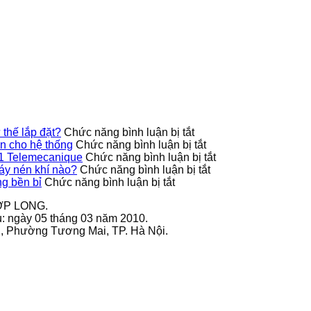
biến
trợ
toàn
9013FHG19J38M1
công
tần
nhiều
cho
phù
tắc
GS270-
tư
hệ
hợp
áp
T3-
thế
thống
với
suất
280K
lắp
loại
9013FHG3J27M1
VEICHI
đặt?
máy
Telemecanique
sử
nén
dụng
khí
bền
nào?
bỉ
ở
thế lắp đặt?
Chức năng bình luận bị tắt
Công
ở
 cho hệ thống
Chức năng bình luận bị tắt
tắc
9013FHG42J40M1X
ở
1 Telemecanique
Chức năng bình luận bị tắt
áp
Telemecanique
ở
Ứng
áy nén khí nào?
Chức năng bình luận bị tắt
ở
suất
nâng
Công
dụng
g bền bỉ
Chức năng bình luận bị tắt
Cách
9013FHG39J68M1X
cao
tắc
thực
ỢP LONG.
bảo
có
độ
áp
tế
u: ngày 05 tháng 03 năm 2010.
quản
hỗ
an
suất
của
ai, Phường Tương Mai, TP. Hà Nội.
biến
trợ
toàn
9013FHG19J38M1
công
tần
nhiều
cho
phù
tắc
GS270-
tư
hệ
hợp
áp
T3-
thế
thống
với
suất
280K
lắp
loại
9013FHG3J27M1
VEICHI
đặt?
máy
Telemecanique
sử
nén