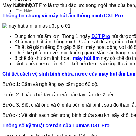
Liên hệ
Máy hút ẩm D3T Pro là trợ thủ đắc lực trong ngôi nhà của bạ
Tìm
Thông tin chung về máy hút ẩm thông minh D3T Pro
kiếm:
Dung tích hút ẩm lớn: Trong 1 ngày
D3T Pro
hút được tố
Khả năng hút ẩm thông minh: Giám sát độ ẩm, điều chỉn
Thiết kế giảm tiếng ồn gấp 5 lần: máy hoạt động với độ
Thiết kế phù hợp với mọi không gian: Màu sắc trang nhã, 
3 chế độ khử ẩm linh hoạt:
máy hút ẩm
này có chế độ th
Bình chứa nước lớn 4.5L: kết nối được với ống thoát n
Chi tiết cách vệ sinh bình chứa nước của máy hút ẩm Lu
Bước 1: Cầm và nghiêng tay cầm góc 60 độ.
Bước 2: Tháo chốt tay cầm và tháo tay cầm từ 2 bên.
Bước 3: Siết chặt ống xả ở phía bên phải bình, sau đó tháo lắp
Bước 4: Vệ sinh sạch bên trong bình chứa sau khi sấy khô, b
Thông số kỹ thuật cơ bản của Lumias D3T Pro
Tên sản phẩm: Máy hút ẩm Lumias D3T Pro