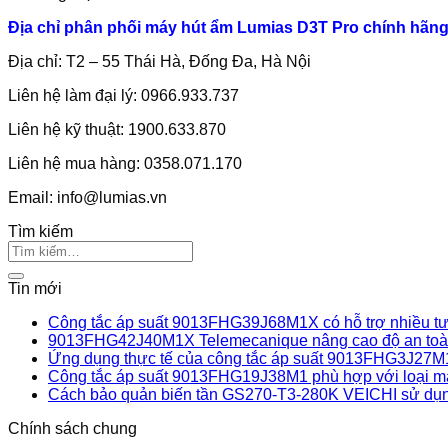
Địa chỉ phân phối máy hút ẩm Lumias D3T Pro chính hãn
Địa chỉ: T2 – 55 Thái Hà, Đống Đa, Hà Nội
Liên hệ làm đại lý: 0966.933.737
Liên hệ kỹ thuật: 1900.633.870
Liên hệ mua hàng: 0358.071.170
Email:
info@lumias.vn
Tìm kiếm
Tin mới
Công tắc áp suất 9013FHG39J68M1X có hỗ trợ nhiều tư 
9013FHG42J40M1X Telemecanique nâng cao độ an toàn
Ứng dụng thực tế của công tắc áp suất 9013FHG3J27M
Công tắc áp suất 9013FHG19J38M1 phù hợp với loại m
Cách bảo quản biến tần GS270-T3-280K VEICHI sử dụn
Chính sách chung