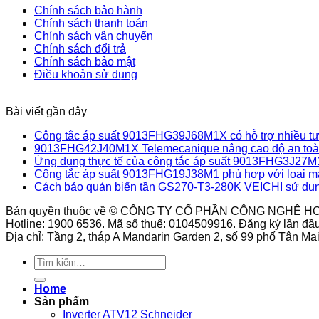
Chính sách bảo hành
Chính sách thanh toán
Chính sách vận chuyển
Chính sách đổi trả
Chính sách bảo mật
Điều khoản sử dụng
Bài viết gần đây
Công tắc áp suất 9013FHG39J68M1X có hỗ trợ nhiều tư 
9013FHG42J40M1X Telemecanique nâng cao độ an toàn
Ứng dụng thực tế của công tắc áp suất 9013FHG3J27M
Công tắc áp suất 9013FHG19J38M1 phù hợp với loại m
Cách bảo quản biến tần GS270-T3-280K VEICHI sử dụn
Bản quyền thuộc về © CÔNG TY CỔ PHẦN CÔNG NGHỆ H
Hotline: 1900 6536. Mã số thuế: 0104509916. Đăng ký lần đầ
Địa chỉ: Tầng 2, tháp A Mandarin Garden 2, số 99 phố Tân M
Tìm
kiếm:
Home
Sản phẩm
Inverter ATV12 Schneider