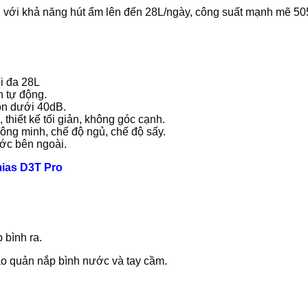
n, với khả năng hút ẩm lên đến 28L/ngày, công suất mạnh mẽ 5
i đa 28L
h tự động.
 ồn dưới 40dB.
thiết kế tối giản, không góc cạnh.
ông minh, chế độ ngủ, chế độ sấy.
ước bên ngoài.
mias D3T Pro
 bình ra.
ảo quản nắp bình nước và tay cầm.