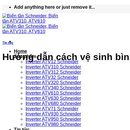
Bỏ
Add anything here or just remove it...
qua
nội
dung
Tin tức
Home
Hướng dẫn cách vệ sinh bì
Sản phẩm
Inverter ATV12 Schneider
Inverter ATV310 Schneider
Inverter ATV312 Schneider
Inverter ATV32 Schneider
Inverter ATV320 Schneider
Inverter ATV340 Schneider
Inverter ATV610 Schneider
Inverter ATV630 Schneider
Inverter ATV680 Schneider
Inverter ATV71 Schneider
Inverter ATV930 Schneider
Inverter ATV950 Schneider
Inverter ATV980 Schneider
Tin tức