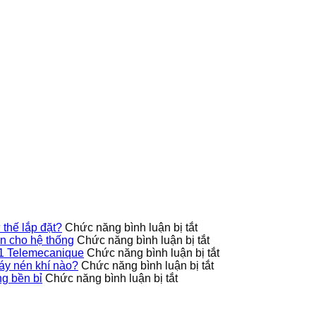
g
ở
thế lắp đặt?
Chức năng bình luận bị tắt
Công
ở
 cho hệ thống
Chức năng bình luận bị tắt
tắc
9013FHG42J40M1X
ở
1 Telemecanique
Chức năng bình luận bị tắt
áp
Telemecanique
ở
Ứng
áy nén khí nào?
Chức năng bình luận bị tắt
ở
suất
nâng
Công
dụng
g bền bỉ
Chức năng bình luận bị tắt
Cách
9013FHG39J68M1X
cao
tắc
thực
bảo
có
độ
áp
tế
quản
hỗ
an
suất
của