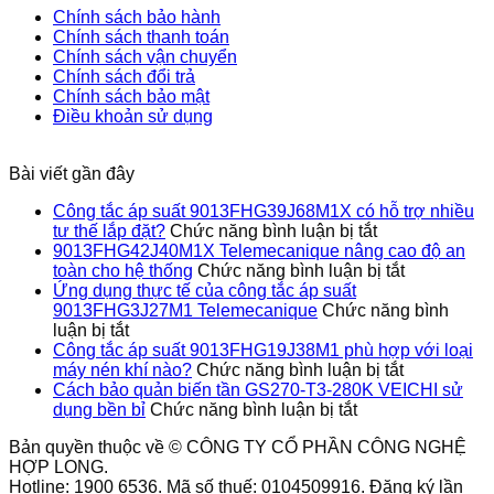
tắc
quản
lắp
9013FHG1
thống
Chính sách bảo hành
áp
biến
đặt?
phù
Chính sách thanh toán
suất
tần
hợp
Chính sách vận chuyển
9013FHG3J27M1
GS270-
với
Chính sách đổi trả
Telemecanique
T3-
loại
Chính sách bảo mật
280K
máy
Điều khoản sử dụng
VEICHI
nén
sử
khí
dụng
nào?
Bài viết gần đây
bền
bỉ
Công tắc áp suất 9013FHG39J68M1X có hỗ trợ nhiều
ở
tư thế lắp đặt?
Chức năng bình luận bị tắt
Công
9013FHG42J40M1X Telemecanique nâng cao độ an
tắc
ở
toàn cho hệ thống
Chức năng bình luận bị tắt
áp
9013FHG4
Ứng dụng thực tế của công tắc áp suất
suất
Telemecan
9013FHG3J27M1 Telemecanique
Chức năng bình
ở
9013FHG39J
nâng
luận bị tắt
Ứng
có
cao
Công tắc áp suất 9013FHG19J38M1 phù hợp với loại
dụng
hỗ
ở
độ
máy nén khí nào?
Chức năng bình luận bị tắt
thực
trợ
Công
an
Cách bảo quản biến tần GS270-T3-280K VEICHI sử
tế
ở
nhiều
tắc
toàn
dụng bền bỉ
Chức năng bình luận bị tắt
của
Cách
tư
áp
cho
Bản quyền thuộc về © CÔNG TY CỔ PHẦN CÔNG NGHỆ
công
bảo
thế
suất
hệ
HỢP LONG.
tắc
quản
lắp
9013FHG1
thống
Hotline: 1900 6536. Mã số thuế: 0104509916. Đăng ký lần
áp
biến
đặt?
phù