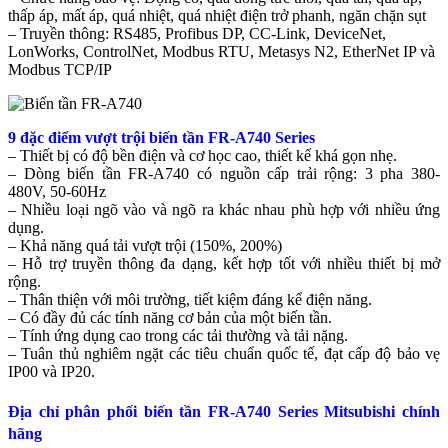
thấp áp, mất áp, quá nhiệt, quá nhiệt điện trở phanh, ngăn chặn sụt
– Truyền thông: RS485, Profibus DP, CC-Link, DeviceNet,
LonWorks, ControlNet, Modbus RTU, Metasys N2, EtherNet IP và
Modbus TCP/IP
9 đặc điểm vượt trội biến tần FR-A740 Series
– Thiết bị có độ bền điện và cơ học cao, thiết kế khá gọn nhẹ.
– Dòng biến tần FR-A740 có nguồn cấp trải rộng: 3 pha 380-
480V, 50-60Hz
– Nhiều loại ngõ vào và ngõ ra khác nhau phù hợp với nhiều ứng
dụng.
– Khả năng quá tải vượt trội (150%, 200%)
– Hỗ trợ truyền thông đa dạng, kết hợp tốt với nhiều thiết bị mở
rộng.
– Thân thiện với môi trường, tiết kiệm đáng kể điện năng.
– Có đầy đủ các tính năng cơ bản của một biến tần.
– Tính ứng dụng cao trong các tải thường và tải nặng.
– Tuân thủ nghiêm ngặt các tiêu chuẩn quốc tế, đạt cấp độ bảo vẹ
IP00 và IP20.
Địa chỉ phân phối biến tần FR-A740 Series Mitsubishi chính
hãng