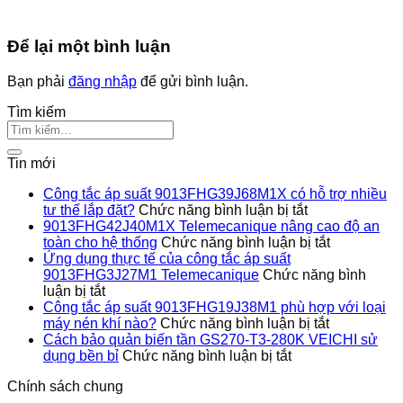
Để lại một bình luận
Bạn phải
đăng nhập
để gửi bình luận.
Tìm kiếm
Tin mới
Công tắc áp suất 9013FHG39J68M1X có hỗ trợ nhiều
ở
tư thế lắp đặt?
Chức năng bình luận bị tắt
Công
9013FHG42J40M1X Telemecanique nâng cao độ an
tắc
ở
toàn cho hệ thống
Chức năng bình luận bị tắt
áp
9013FHG4
Ứng dụng thực tế của công tắc áp suất
suất
Telemecan
9013FHG3J27M1 Telemecanique
Chức năng bình
ở
9013FHG39J
nâng
luận bị tắt
Ứng
có
cao
Công tắc áp suất 9013FHG19J38M1 phù hợp với loại
dụng
hỗ
ở
độ
máy nén khí nào?
Chức năng bình luận bị tắt
thực
trợ
Công
an
Cách bảo quản biến tần GS270-T3-280K VEICHI sử
tế
ở
nhiều
tắc
toàn
dụng bền bỉ
Chức năng bình luận bị tắt
của
Cách
tư
áp
cho
Chính sách chung
công
bảo
thế
suất
hệ