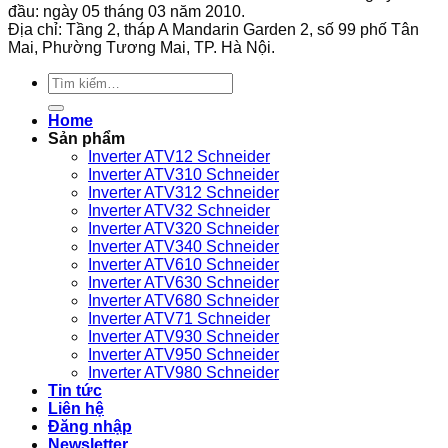
đầu: ngày 05 tháng 03 năm 2010.
suất
tần
hợp
Địa chỉ: Tầng 2, tháp A Mandarin Garden 2, số 99 phố Tân
9013FHG3J27M1
GS270-
với
Mai, Phường Tương Mai, TP. Hà Nội.
Telemecanique
T3-
loại
280K
máy
Tìm
VEICHI
nén
kiếm:
sử
khí
Home
dụng
nào?
Sản phẩm
bền
Inverter ATV12 Schneider
bỉ
Inverter ATV310 Schneider
Inverter ATV312 Schneider
Inverter ATV32 Schneider
Inverter ATV320 Schneider
Inverter ATV340 Schneider
Inverter ATV610 Schneider
Inverter ATV630 Schneider
Inverter ATV680 Schneider
Inverter ATV71 Schneider
Inverter ATV930 Schneider
Inverter ATV950 Schneider
Inverter ATV980 Schneider
Tin tức
Liên hệ
Đăng nhập
Newsletter