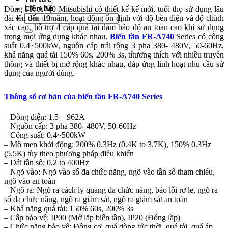
Liên hệ
Dòng FR-A740 Mitsubishi có thiết kế kế mới, tuổi thọ sử dụng lâu
Tìm
dài lên đến 10 năm, hoạt động ổn định với độ bền điện và độ chính
kiếm:
xác cao, hỗ trợ 4 cấp quá tải đảm bảo độ an toàn cao khi sử dụng
trong mọi ứng dụng khác nhau.
Biến tần FR-A740
Series có công
suất 0.4~500kW, nguồn cấp trải rộng 3 pha 380- 480V, 50-60Hz,
khả năng quá tải 150% 60s, 200% 3s, títương thích với nhiều truyền
thông và thiết bị mở rộng khác nhau, đáp ứng linh hoạt nhu cầu sử
dụng của người dùng.
Thông số cơ bản của biến tần FR-A740 Series
– Dòng điện: 1.5 – 962A
– Nguồn cấp: 3 pha 380- 480V, 50-60Hz
– Công suất: 0.4~500kW
– Mô men khởi động: 200% 0.3Hz (0.4K to 3.7K), 150% 0.3Hz
(5.5K) tùy theo phương pháp điều khiển
– Dải tần số: 0.2 to 400Hz
– Ngõ vào: Ngõ vào số đa chức năng, ngõ vào tần số tham chiếu,
ngõ vào an toàn
– Ngõ ra: Ngõ ra cách ly quang đa chức năng, báo lỗi rơ le, ngõ ra
số đa chức năng, ngõ ra giám sát, ngõ ra giám sát an toàn
– Khả năng quá tải: 150% 60s, 200% 3s
– Cấp bảo vệ: IP00 (Mở lắp biến tần), IP20 (Đóng lắp)
– Chức năng bảo vệ: Động cơ, quá dòng tức thời, quá tải, quá áp,