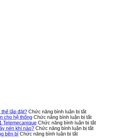
ở
thế lắp đặt?
Chức năng bình luận bị tắt
Công
ở
 cho hệ thống
Chức năng bình luận bị tắt
tắc
9013FHG42J40M1X
ở
1 Telemecanique
Chức năng bình luận bị tắt
áp
Telemecanique
ở
Ứng
áy nén khí nào?
Chức năng bình luận bị tắt
ở
suất
nâng
Công
dụng
g bền bỉ
Chức năng bình luận bị tắt