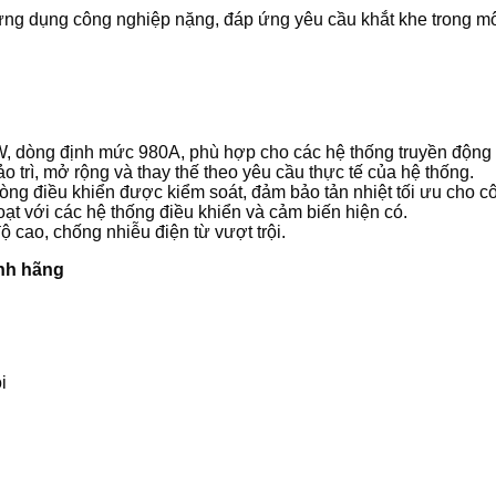
ng dụng công nghiệp nặng, đáp ứng yêu cầu khắt khe trong môi
dòng định mức 980A, phù hợp cho các hệ thống truyền động đòi 
trì, mở rộng và thay thế theo yêu cầu thực tế của hệ thống.
hòng điều khiển được kiểm soát, đảm bảo tản nhiệt tối ưu cho cô
ạt với các hệ thống điều khiển và cảm biến hiện có.
độ cao, chống nhiễu điện từ vượt trội.
ính hãng
i