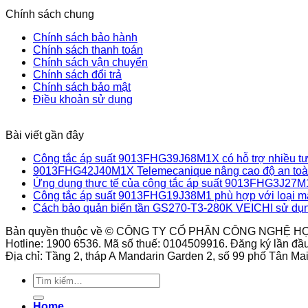
Chính sách chung
Chính sách bảo hành
Chính sách thanh toán
Chính sách vận chuyển
Chính sách đổi trả
Chính sách bảo mật
Điều khoản sử dụng
Bài viết gần đây
Công tắc áp suất 9013FHG39J68M1X có hỗ trợ nhiều tư 
9013FHG42J40M1X Telemecanique nâng cao độ an toàn
Ứng dụng thực tế của công tắc áp suất 9013FHG3J27M
Công tắc áp suất 9013FHG19J38M1 phù hợp với loại m
Cách bảo quản biến tần GS270-T3-280K VEICHI sử dụn
Bản quyền thuộc về © CÔNG TY CỔ PHẦN CÔNG NGHỆ H
Hotline: 1900 6536. Mã số thuế: 0104509916. Đăng ký lần đầ
Địa chỉ: Tầng 2, tháp A Mandarin Garden 2, số 99 phố Tân M
Tìm
kiếm:
Home