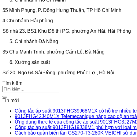
55 Minh Phụng, P. Đông Hưng Thuận, TP Hồ Chí Minh.
4.Chi nhánh Hải phòng
Số nhà 23, BS1 Khu Đô thị PG, phường An Hải, Hải Phòng
Chi nhánh Đà Nẵng
35 Chu Mạnh Trinh, phường Cẩm Lệ, Đà Nẵng
Xưởng sản xuất
Số 20, Ngõ 64 Sài Đồng, phường Phúc Lợi, Hà Nội
Tìm kiếm
Tin mới
Công tắc áp suất 9013FHG39J68M1X có hỗ trợ nhiều tư 
9013FHG42J40M1X Telemecanique nâng cao độ an toàn
Ứng dụng thực tế của công tắc áp suất 9013FHG3J27M
Công tắc áp suất 9013FHG19J38M1 phù hợp với loại m
Cách bảo quản biến tần GS270-T3-280K VEICHI sử dụn