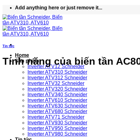
Bỏ
Add anything here or just remove it...
qua
nội
dung
Tin tức
Home
Tính năng của biến tần AC8
Sản phẩm
Inverter ATV12 Schneider
Inverter ATV310 Schneider
Inverter ATV312 Schneider
Inverter ATV32 Schneider
Inverter ATV320 Schneider
Inverter ATV340 Schneider
Inverter ATV610 Schneider
Inverter ATV630 Schneider
Inverter ATV680 Schneider
Inverter ATV71 Schneider
Inverter ATV930 Schneider
Inverter ATV950 Schneider
Inverter ATV980 Schneider
Tin tức