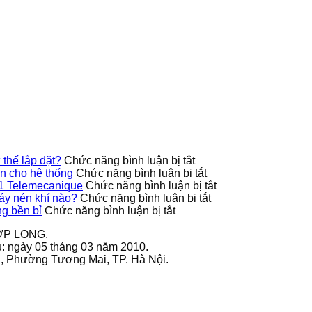
Cách
9013FHG39J68M1X
cao
tắc
thực
bảo
có
độ
áp
tế
quản
hỗ
an
suất
của
biến
trợ
toàn
9013FHG19J38M1
công
tần
nhiều
cho
phù
tắc
GS270-
tư
hệ
hợp
áp
T3-
thế
thống
với
suất
280K
lắp
loại
9013FHG3J27M1
VEICHI
đặt?
máy
Telemecanique
sử
nén
dụng
khí
bền
nào?
bỉ
ở
thế lắp đặt?
Chức năng bình luận bị tắt
Công
ở
 cho hệ thống
Chức năng bình luận bị tắt
tắc
9013FHG42J40M1X
ở
1 Telemecanique
Chức năng bình luận bị tắt
áp
Telemecanique
ở
Ứng
áy nén khí nào?
Chức năng bình luận bị tắt
ở
suất
nâng
Công
dụng
g bền bỉ
Chức năng bình luận bị tắt
Cách
9013FHG39J68M1X
cao
tắc
thực
ỢP LONG.
bảo
có
độ
áp
tế
u: ngày 05 tháng 03 năm 2010.
quản
hỗ
an
suất
của
ai, Phường Tương Mai, TP. Hà Nội.
biến
trợ
toàn
9013FHG19J38M1
công
tần
nhiều
cho
phù
tắc
GS270-
tư
hệ
hợp
áp
T3-
thế
thống
với
suất
280K
lắp
loại
9013FHG3J27M1