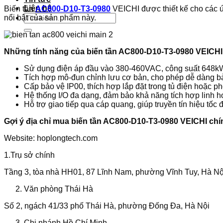
Liên hệ
Biến tần
AC800-D10-T3-0980
VEICHI được thiết kế cho các ứ
Tìm
nổi bật của sản phẩm này.
kiếm:
Những tính năng của biến tần AC800-D10-T3-0980 VEICHI
Sử dụng điện áp đầu vào 380-460VAC, công suất 648kW, 
Tích hợp mô-đun chỉnh lưu cơ bản, cho phép dễ dàng bảo 
Cấp bảo vệ IP00, thích hợp lắp đặt trong tủ điện hoặc p
Hệ thống I/O đa dạng, đảm bảo khả năng tích hợp linh ho
Hỗ trợ giao tiếp qua cáp quang, giúp truyền tín hiệu tốc 
Gợi ý địa chỉ mua biến tần AC800-D10-T3-0980 VEICHI ch
Website: hoplongtech.com
1.Trụ sở chính
Tầng 3, tòa nhà HH01, 87 Lĩnh Nam, phường Vĩnh Tuy, Hà Nộ
Văn phòng Thái Hà
Số 2, ngách 41/33 phố Thái Hà, phường Đống Đa, Hà Nội
Chi nhánh Hồ Chí Minh