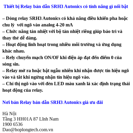
Thiết bị Relay bán dẫn SRH3 Autonics có tính năng gì nổi bật
– Dòng relay SRH3 Autonics có khả năng điều khiển pha hoặc
chu lỳ với ngõ vào analog 4-20 mA
– Chức năng tản nhiệt với bộ tản nhiệt riêng giúp bảo trì và
thay thé dễ dàng.
– Hoạt động linh hoạt trong nhiều môi trường và ứng dụng
khác nhau.
– Rely chuyển mạch ON/OF khi điện áp đạt đến điểm 0 của
sóng sin.
– Relay mở ra hoặc bật ngẫu nhiên khi nhận được tín hiệu ngõ
vào và tắt khi ngừng nhận tín hiệu ngõ vào.
– Chỉ thị ngõ vào với đèn LED màu xanh lá xác định trạng thái
hoạt động của relay.
Nơi bán Relay bán dẫn SRH3 Autonics giá ưu đãi
Hà Nội
Tầng 3 HH01A 87 Lĩnh Nam
1900 6536
Dao@hoplongtech.com.vn