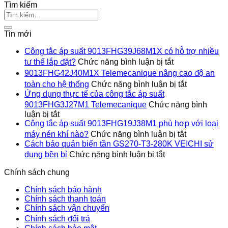
Tìm kiếm
Tin mới
Công tắc áp suất 9013FHG39J68M1X có hỗ trợ nhiều
ở
tư thế lắp đặt?
Chức năng bình luận bị tắt
Công
9013FHG42J40M1X Telemecanique nâng cao độ an
tắc
ở
toàn cho hệ thống
Chức năng bình luận bị tắt
áp
9013FHG4
Ứng dụng thực tế của công tắc áp suất
suất
Telemecan
9013FHG3J27M1 Telemecanique
Chức năng bình
9013FHG39J6
nâng
ở
luận bị tắt
có
cao
Ứng
Công tắc áp suất 9013FHG19J38M1 phù hợp với loại
hỗ
độ
dụng
ở
trợ
máy nén khí nào?
Chức năng bình luận bị tắt
an
thực
Công
nhiều
Cách bảo quản biến tần GS270-T3-280K VEICHI sử
toàn
tế
tắc
ở
tư
dụng bền bỉ
Chức năng bình luận bị tắt
cho
của
áp
Cách
thế
hệ
công
suất
bảo
lắp
Chính sách chung
thống
tắc
9013FHG1
quản
đặt?
áp
phù
biến
Chính sách bảo hành
suất
hợp
tần
Chính sách thanh toán
9013FHG3J27M1
với
GS270-
Chính sách vận chuyển
Telemecanique
loại
T3-
Chính sách đổi trả
máy
280K