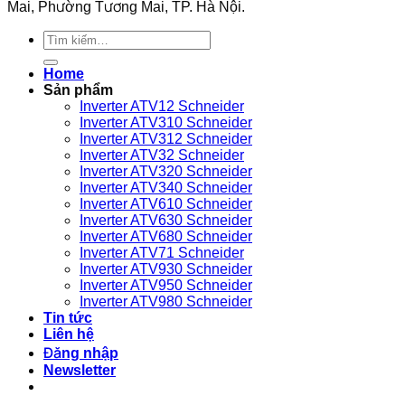
máy
Mai, Phường Tương Mai, TP. Hà Nội.
280K
nén
VEICHI
khí
Tìm
sử
nào?
kiếm:
dụng
bền
Home
bỉ
Sản phẩm
Inverter ATV12 Schneider
Inverter ATV310 Schneider
Inverter ATV312 Schneider
Inverter ATV32 Schneider
Inverter ATV320 Schneider
Inverter ATV340 Schneider
Inverter ATV610 Schneider
Inverter ATV630 Schneider
Inverter ATV680 Schneider
Inverter ATV71 Schneider
Inverter ATV930 Schneider
Inverter ATV950 Schneider
Inverter ATV980 Schneider
Tin tức
Liên hệ
Đăng nhập
Newsletter