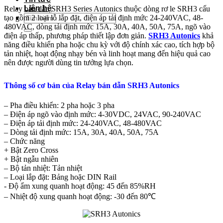
Liên hệ
Relay bán dẫn SRH3 Series Autonics thuộc dòng rơ le SRH3 cấu
Tìm
tạo gồm 2 loại lỗ lắp đặt, điện áp tải định mức 24-240VAC, 48-
kiếm:
480VAC, dòng tải định mức 15A, 30A, 40A, 50A, 75A, ngõ vào
điện áp thấp, phương pháp thiết lập đơn giản.
SRH3 Autonics
khả
năng điều khiển pha hoặc chu kỳ với độ chính xác cao, tích hợp bộ
tản nhiệt, hoạt động nhạy bén và linh hoạt mang đến hiệu quả cao
nên được người dùng tin tưởng lựa chọn.
Thông số cơ bản của Relay bán dẫn SRH3 Autonics
– Pha điều khiển: 2 pha hoặc 3 pha
– Điện áp ngõ vào định mức: 4-30VDC, 24VAC, 90-240VAC
– Điện áp tải định mức: 24-240VAC, 48-480VAC
– Dòng tải định mức: 15A, 30A, 40A, 50A, 75A
– Chức năng
+ Bật Zero Cross
+ Bật ngẫu nhiên
– Bộ tản nhiệt: Tản nhiệt
– Loại lắp đặt: Bảng hoặc DIN Rail
​- Độ ẩm xung quanh hoạt động: 45 đến 85%RH
– Nhiệt độ xung quanh hoạt động: -30 đến 80℃