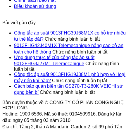
Chính sách bảo mật
nén
VEICHI
Điều khoản sử dụng
khí
sử
nào?
dụng
bền
Bài viết gần đây
bỉ
Công tắc áp suất 9013FHG39J68M1X có hỗ trợ nhiều
ở
tư thế lắp đặt?
Chức năng bình luận bị tắt
Công
9013FHG42J40M1X Telemecanique nâng cao độ an
tắc
ở
toàn cho hệ thống
Chức năng bình luận bị tắt
áp
9013FHG4
Ứng dụng thực tế của công tắc áp suất
suất
Telemecan
9013FHG3J27M1 Telemecanique
Chức năng bình
9013FHG39J6
nâng
ở
luận bị tắt
có
cao
Ứng
Công tắc áp suất 9013FHG19J38M1 phù hợp với loại
hỗ
độ
dụng
ở
trợ
máy nén khí nào?
Chức năng bình luận bị tắt
an
thực
Công
nhiều
Cách bảo quản biến tần GS270-T3-280K VEICHI sử
toàn
tế
tắc
ở
tư
dụng bền bỉ
Chức năng bình luận bị tắt
cho
của
áp
Cách
thế
hệ
công
suất
bảo
lắp
Bản quyền thuộc về © CÔNG TY CỔ PHẦN CÔNG NGHỆ
thống
tắc
9013FHG1
quản
HỢP LONG.
đặt?
áp
phù
biến
Hotline: 1900 6536. Mã số thuế: 0104509916. Đăng ký lần
suất
hợp
tần
đầu: ngày 05 tháng 03 năm 2010.
9013FHG3J27M1
với
GS270-
Địa chỉ: Tầng 2, tháp A Mandarin Garden 2, số 99 phố Tân
Telemecanique
loại
T3-