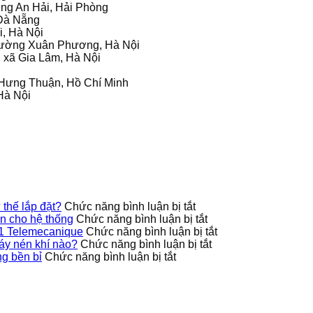
ờng An Hải, Hải Phòng
 Đà Nẵng
i, Hà Nội
hường Xuân Phương, Hà Nội
 xã Gia Lâm, Hà Nội
g Hưng Thuận, Hồ Chí Minh
Hà Nội
ở
thế lắp đặt?
Chức năng bình luận bị tắt
Công
ở
 cho hệ thống
Chức năng bình luận bị tắt
tắc
9013FHG42J40M1X
ở
1 Telemecanique
Chức năng bình luận bị tắt
áp
Telemecanique
ở
Ứng
áy nén khí nào?
Chức năng bình luận bị tắt
ở
suất
nâng
Công
dụng
g bền bỉ
Chức năng bình luận bị tắt
Cách
9013FHG39J68M1X
cao
tắc
thực
bảo
có
độ
áp
tế
quản
hỗ
an
suất
của
biến
trợ
toàn
9013FHG19J38M1
công