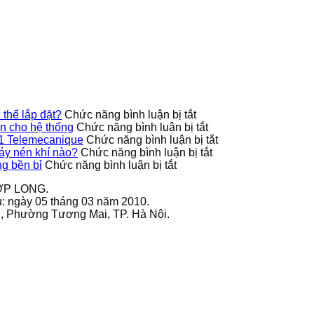
tần
nhiều
cho
phù
tắc
GS270-
tư
hệ
hợp
áp
T3-
thế
thống
với
suất
280K
lắp
loại
9013FHG3J27M1
VEICHI
đặt?
máy
Telemecanique
sử
nén
dụng
khí
bền
nào?
bỉ
ở
thế lắp đặt?
Chức năng bình luận bị tắt
Công
ở
 cho hệ thống
Chức năng bình luận bị tắt
tắc
9013FHG42J40M1X
ở
1 Telemecanique
Chức năng bình luận bị tắt
áp
Telemecanique
ở
Ứng
áy nén khí nào?
Chức năng bình luận bị tắt
ở
suất
nâng
Công
dụng
g bền bỉ
Chức năng bình luận bị tắt
Cách
9013FHG39J68M1X
cao
tắc
thực
ỢP LONG.
bảo
có
độ
áp
tế
u: ngày 05 tháng 03 năm 2010.
quản
hỗ
an
suất
của
ai, Phường Tương Mai, TP. Hà Nội.
biến
trợ
toàn
9013FHG19J38M1
công
tần
nhiều
cho
phù
tắc
GS270-
tư
hệ
hợp
áp
T3-
thế
thống
với
suất
280K
lắp
loại
9013FHG3J27M1
VEICHI
đặt?
máy
Telemecanique
sử
nén
dụng
khí