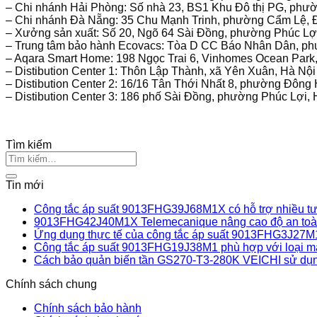
– Chi nhánh Hải Phòng: Số nhà 23, BS1 Khu Đô thị PG, phư
– Chi nhánh Đà Nẵng: 35 Chu Mạnh Trinh, phường Cẩm Lệ,
– Xưởng sản xuất: Số 20, Ngõ 64 Sài Đồng, phường Phúc Lợ
– Trung tâm bảo hành Ecovacs: Tòa D CC Báo Nhân Dân, p
– Aqara Smart Home: 198 Ngọc Trai 6, Vinhomes Ocean Park,
– Distibution Center 1: Thôn Lập Thành, xã Yên Xuân, Hà Nội
– Distibution Center 2: 16/16 Tân Thới Nhất 8, phường Đôn
– Distibution Center 3: 186 phố Sài Đồng, phường Phúc Lợi, 
Tìm kiếm
Tin mới
Công tắc áp suất 9013FHG39J68M1X có hỗ trợ nhiều tư 
9013FHG42J40M1X Telemecanique nâng cao độ an toàn
Ứng dụng thực tế của công tắc áp suất 9013FHG3J27M
Công tắc áp suất 9013FHG19J38M1 phù hợp với loại m
Cách bảo quản biến tần GS270-T3-280K VEICHI sử dụn
Chính sách chung
Chính sách bảo hành