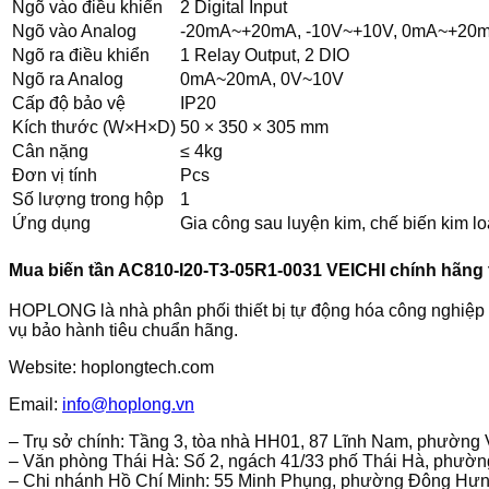
Ngõ vào điều khiển
2 Digital Input
Ngõ vào Analog
-20mA~+20mA, -10V~+10V, 0mA~+20m
Ngõ ra điều khiển
1 Relay Output, 2 DIO
Ngõ ra Analog
0mA~20mA, 0V~10V
Cấp độ bảo vệ
IP20
Kích thước (W×H×D)
50 × 350 × 305 mm
Cân nặng
≤ 4kg
Đơn vị tính
Pcs
Số lượng trong hộp
1
Ứng dụng
Gia công sau luyện kim, chế biến kim lo
Mua biến tần AC810-I20-T3-05R1-0031 VEICHI chính hãn
HOPLONG là nhà phân phối thiết bị tự động hóa công nghiệp v
vụ bảo hành tiêu chuẩn hãng.
Website: hoplongtech.com
Email:
info@hoplong.vn
– Trụ sở chính: Tầng 3, tòa nhà HH01, 87 Lĩnh Nam, phường 
– Văn phòng Thái Hà: Số 2, ngách 41/33 phố Thái Hà, phườ
– Chi nhánh Hồ Chí Minh: 55 Minh Phụng, phường Đông Hưn