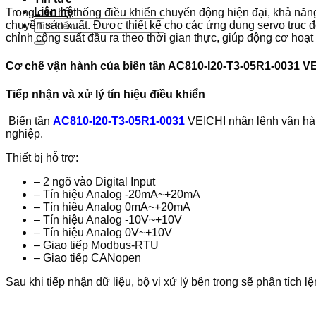
Liên hệ
Trong các hệ thống điều khiển chuyển động hiện đại, khả năng
Tìm
chuyền sản xuất. Được thiết kế cho các ứng dụng servo trục 
kiếm:
chỉnh công suất đầu ra theo thời gian thực, giúp động cơ hoạt
Cơ chế vận hành của biến tần AC810-I20-T3-05R1-0031 V
Tiếp nhận và xử lý tín hiệu điều khiển
Biến tần
AC810-I20-T3-05R1-0031
VEICHI nhận lệnh vận hành
nghiệp.
Thiết bị hỗ trợ:
– 2 ngõ vào Digital Input
– Tín hiệu Analog -20mA~+20mA
– Tín hiệu Analog 0mA~+20mA
– Tín hiệu Analog -10V~+10V
– Tín hiệu Analog 0V~+10V
– Giao tiếp Modbus-RTU
– Giao tiếp CANopen
Sau khi tiếp nhận dữ liệu, bộ vi xử lý bên trong sẽ phân tích 