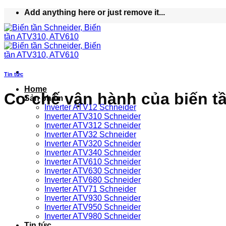
Bỏ
Add anything here or just remove it...
qua
nội
dung
Tin tức
Home
Cơ chế vận hành của biến t
Sản phẩm
Inverter ATV12 Schneider
Inverter ATV310 Schneider
Inverter ATV312 Schneider
Inverter ATV32 Schneider
Inverter ATV320 Schneider
Inverter ATV340 Schneider
Inverter ATV610 Schneider
Inverter ATV630 Schneider
Inverter ATV680 Schneider
Inverter ATV71 Schneider
Inverter ATV930 Schneider
Inverter ATV950 Schneider
Inverter ATV980 Schneider
Tin tức