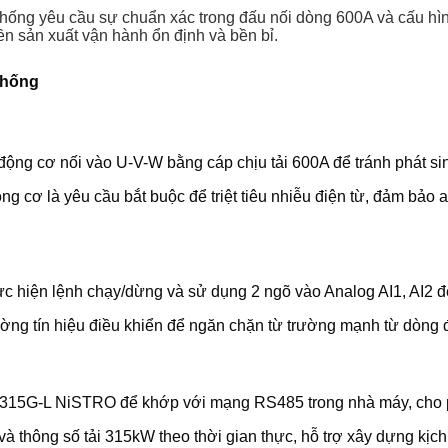
g yêu cầu sự chuẩn xác trong đấu nối dòng 600A và cấu hình 
ền sản xuất vận hành ổn định và bền bỉ.
thống
g cơ nối vào U-V-W bằng cáp chịu tải 600A để tránh phát sinh 
 cơ là yêu cầu bắt buộc để triệt tiêu nhiễu điện từ, đảm bảo
c hiện lệnh chạy/dừng và sử dụng 2 ngõ vào Analog AI1, AI2 để
ng tín hiệu điều khiển để ngăn chặn từ trường mạnh từ dòng đi
-T4-315G-L NiSTRO để khớp với mạng RS485 trong nhà máy, cho 
 và thông số tải 315kW theo thời gian thực, hỗ trợ xây dựng kị