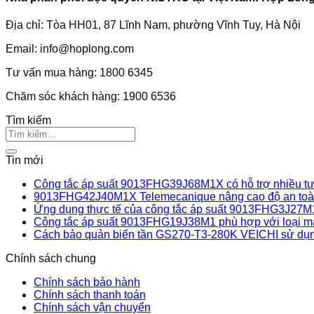
Địa chỉ: Tòa HH01, 87 Lĩnh Nam, phường Vĩnh Tuy, Hà Nội
Email:
info@hoplong.com
Tư vấn mua hàng: 1800 6345
Chăm sóc khách hàng: 1900 6536
Tìm kiếm
Tin mới
Công tắc áp suất 9013FHG39J68M1X có hỗ trợ nhiều tư 
9013FHG42J40M1X Telemecanique nâng cao độ an toàn
Ứng dụng thực tế của công tắc áp suất 9013FHG3J27M
Công tắc áp suất 9013FHG19J38M1 phù hợp với loại m
Cách bảo quản biến tần GS270-T3-280K VEICHI sử dụn
Chính sách chung
Chính sách bảo hành
Chính sách thanh toán
Chính sách vận chuyển