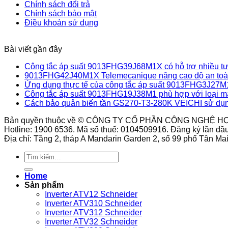
Chính sách đổi trả
Chính sách bảo mật
Điều khoản sử dụng
Bài viết gần đây
Công tắc áp suất 9013FHG39J68M1X có hỗ trợ nhiều tư 
9013FHG42J40M1X Telemecanique nâng cao độ an toàn
Ứng dụng thực tế của công tắc áp suất 9013FHG3J27M
Công tắc áp suất 9013FHG19J38M1 phù hợp với loại m
Cách bảo quản biến tần GS270-T3-280K VEICHI sử dụn
Bản quyền thuộc về © CÔNG TY CỔ PHẦN CÔNG NGHỆ H
Hotline: 1900 6536. Mã số thuế: 0104509916. Đăng ký lần đầ
Địa chỉ: Tầng 2, tháp A Mandarin Garden 2, số 99 phố Tân M
Tìm
kiếm:
Home
Sản phẩm
Inverter ATV12 Schneider
Inverter ATV310 Schneider
Inverter ATV312 Schneider
Inverter ATV32 Schneider