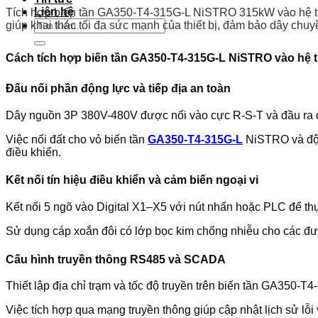
Liên hệ
Tích hợp biến tần GA350-T4-315G-L NiSTRO 315kW vào hệ thốn
Tìm
giúp khai thác tối đa sức mạnh của thiết bị, đảm bảo dây chuy
kiếm:
Cách tích hợp biến tần GA350-T4-315G-L NiSTRO vào hệ 
Đấu nối phần động lực và tiếp địa an toàn
Dây nguồn 3P 380V-480V được nối vào cực R-S-T và đầu ra độn
Việc nối đất cho vỏ biến tần
GA350-T4-315G-L
NiSTRO và động
điều khiển.
Kết nối tín hiệu điều khiển và cảm biến ngoại vi
Kết nối 5 ngõ vào Digital X1–X5 với nút nhấn hoặc PLC để thự
Sử dụng cáp xoắn đôi có lớp bọc kim chống nhiễu cho các đườ
Cấu hình truyền thông RS485 và SCADA
Thiết lập địa chỉ trạm và tốc độ truyền trên biến tần GA350
Việc tích hợp qua mạng truyền thông giúp cập nhật lịch sử lỗi