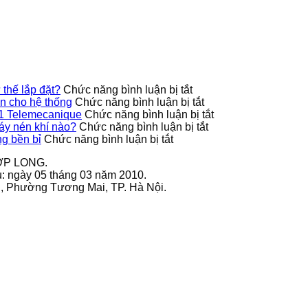
T3-
thế
thống
với
suất
280K
lắp
loại
9013FHG3J27M1
VEICHI
đặt?
máy
Telemecanique
sử
nén
dụng
khí
bền
nào?
bỉ
ở
thế lắp đặt?
Chức năng bình luận bị tắt
Công
ở
 cho hệ thống
Chức năng bình luận bị tắt
tắc
9013FHG42J40M1X
ở
1 Telemecanique
Chức năng bình luận bị tắt
áp
Telemecanique
ở
Ứng
áy nén khí nào?
Chức năng bình luận bị tắt
ở
suất
nâng
Công
dụng
g bền bỉ
Chức năng bình luận bị tắt
Cách
9013FHG39J68M1X
cao
tắc
thực
ỢP LONG.
bảo
có
độ
áp
tế
u: ngày 05 tháng 03 năm 2010.
quản
hỗ
an
suất
của
ai, Phường Tương Mai, TP. Hà Nội.
biến
trợ
toàn
9013FHG19J38M1
công
tần
nhiều
cho
phù
tắc
GS270-
tư
hệ
hợp
áp
T3-
thế
thống
với
suất
280K
lắp
loại
9013FHG3J27M1
VEICHI
đặt?
máy
Telemecanique
sử
nén
dụng
khí
bền
nào?
bỉ