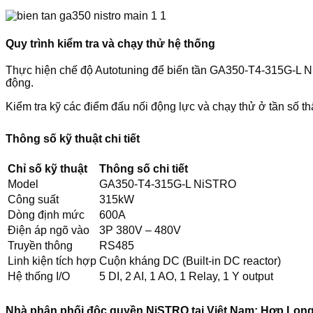
Quy trình kiểm tra và chạy thử hệ thống
Thực hiện chế độ Autotuning để biến tần GA350-T4-315G-L Ni
động.
Kiểm tra kỹ các điểm đấu nối động lực và chạy thử ở tần số t
Thông số kỹ thuật chi tiết
Chỉ số kỹ thuật
Thông số chi tiết
Model
GA350-T4-315G-L NiSTRO
Công suất
315kW
Dòng định mức
600A
Điện áp ngõ vào
3P 380V – 480V
Truyền thông
RS485
Linh kiện tích hợp
Cuộn kháng DC (Built-in DC reactor)
Hệ thống I/O
5 DI, 2 AI, 1 AO, 1 Relay, 1 Y output
Nhà phân phối độc quyền NiSTRO tại Việt Nam: Hợp Lon