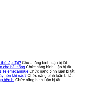
ở
thế lắp đặt?
Chức năng bình luận bị tắt
Công
ở
 cho hệ thống
Chức năng bình luận bị tắt
tắc
9013FHG42J40M1X
ở
1 Telemecanique
Chức năng bình luận bị tắt
áp
Telemecanique
ở
Ứng
áy nén khí nào?
Chức năng bình luận bị tắt
ở
suất
nâng
Công
dụng
g bền bỉ
Chức năng bình luận bị tắt
Cách
9013FHG39J68M1X
cao
tắc
thực
bảo
có
độ
áp
tế
quản
hỗ
an
suất
của
biến
trợ
toàn
9013FHG19J38M1
công
tần
nhiều
cho
phù
tắc
GS270-
tư
hệ
hợp
áp