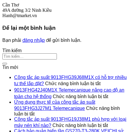
Cần Thơ
49A đường 3/2 Ninh Kiều
Hanh@tmarket.vn
Để lại một bình luận
Bạn phải
đăng nhập
để gửi bình luận.
Tìm kiếm
Tin mới
Công tắc áp suất 9013FHG39J68M1X có hỗ trợ nhiều
ở
tư thế lắp đặt?
Chức năng bình luận bị tắt
Công
9013FHG42J40M1X Telemecanique nâng cao độ an
tắc
ở
toàn cho hệ thống
Chức năng bình luận bị tắt
áp
9013FHG4
Ứng dụng thực tế của công tắc áp suất
suất
Telemecan
9013FHG3J27M1 Telemecanique
Chức năng bình
9013FHG39J6
nâng
ở
luận bị tắt
có
cao
Ứng
Công tắc áp suất 9013FHG19J38M1 phù hợp với loại
hỗ
độ
dụng
ở
trợ
máy nén khí nào?
Chức năng bình luận bị tắt
an
thực
Công
nhiều
Cách bảo quản biến tần GS270-T3-280K VEICHI sử