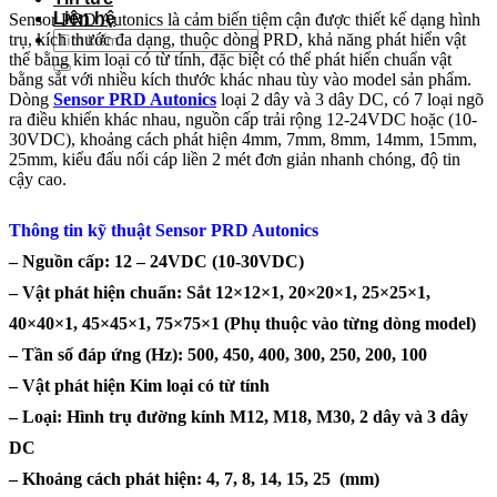
Liên hệ
Sensor PRD Autonics là cảm biến tiệm cận được thiết kế dạng hình
Tìm
trụ, kích thước đa dạng, thuộc dòng PRD, khả năng phát hiển vật
kiếm:
thể bằng kim loại có từ tính, đặc biệt có thể phát hiển chuẩn vật
bằng sắt với nhiều kích thước khác nhau tùy vào model sản phẩm.
Dòng
Sensor PRD Autonics
loại 2 dây và 3 dây DC, có 7 loại ngõ
ra điều khiển khác nhau, nguồn cấp trải rộng 12-24VDC hoặc (10-
30VDC), khoảng cách phát hiện 4mm, 7mm, 8mm, 14mm, 15mm,
25mm, kiểu đấu nối cáp liền 2 mét đơn giản nhanh chóng, độ tin
cậy cao.
Thông tin kỹ thuật Sensor PRD Autonics
– Nguồn cấp: 12 – 24VDC (10-30VDC)
– Vật phát hiện chuẩn: Sắt 12×12×1, 20×20×1, 25×25×1,
40×40×1, 45×45×1, 75×75×1 (Phụ thuộc vào từng dòng model)
– Tần số đáp ứng (Hz): 500, 450, 400, 300, 250, 200, 100
– Vật phát hiện Kim loại có từ tính
– Loại: Hình trụ đường kính M12, M18, M30, 2 dây và 3 dây
DC
– Khoảng cách phát hiện: 4, 7, 8, 14, 15, 25 (mm)