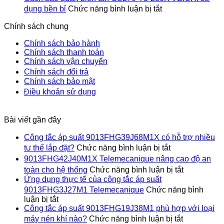
toàn
tế
tắc
ở
tư
dụng bền bỉ
Chức năng bình luận bị tắt
cho
của
áp
Cách
thế
hệ
công
suất
bảo
lắp
Chính sách chung
thống
tắc
9013FHG1
quản
đặt?
áp
phù
biến
Chính sách bảo hành
suất
hợp
tần
Chính sách thanh toán
9013FHG3J27M1
với
GS270-
Chính sách vận chuyển
Telemecanique
loại
T3-
Chính sách đổi trả
máy
280K
Chính sách bảo mật
nén
VEICHI
Điều khoản sử dụng
khí
sử
nào?
dụng
bền
Bài viết gần đây
bỉ
Công tắc áp suất 9013FHG39J68M1X có hỗ trợ nhiều
ở
tư thế lắp đặt?
Chức năng bình luận bị tắt
Công
9013FHG42J40M1X Telemecanique nâng cao độ an
tắc
ở
toàn cho hệ thống
Chức năng bình luận bị tắt
áp
9013FHG4
Ứng dụng thực tế của công tắc áp suất
suất
Telemecan
9013FHG3J27M1 Telemecanique
Chức năng bình
9013FHG39J6
nâng
ở
luận bị tắt
có
cao
Ứng
Công tắc áp suất 9013FHG19J38M1 phù hợp với loại
hỗ
độ
dụng
ở
trợ
máy nén khí nào?
Chức năng bình luận bị tắt
an