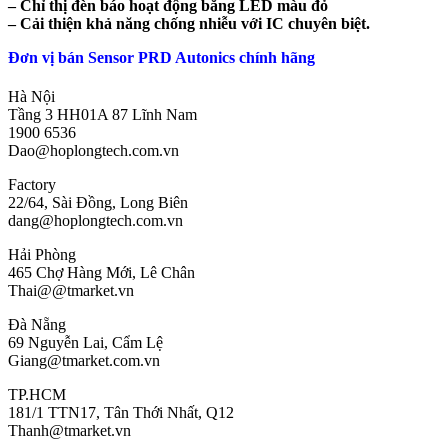
– Chỉ thị đèn báo hoạt động bằng LED màu đỏ
– Cải thiện khả năng chống nhiễu với IC chuyên biệt.
Đơn vị bán Sensor PRD Autonics chính hãng
Hà Nội
Tầng 3 HH01A 87 Lĩnh Nam
1900 6536
Dao@hoplongtech.com.vn
Factory
22/64, Sài Đồng, Long Biên
dang@hoplongtech.com.vn
Hải Phòng
465 Chợ Hàng Mới, Lê Chân
Thai@@tmarket.vn
Đà Nẵng
69 Nguyễn Lai, Cẩm Lệ
Giang@tmarket.com.vn
TP.HCM
181/1 TTN17, Tân Thới Nhất, Q12
Thanh@tmarket.vn