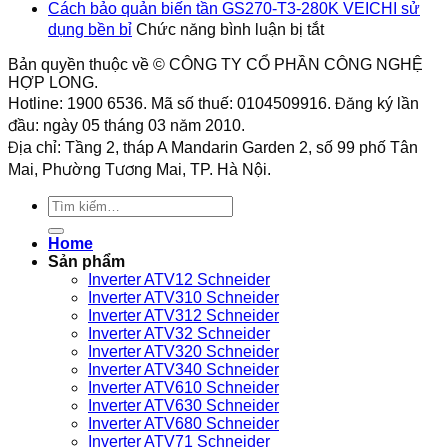
thực
Công
nhiều
Cách bảo quản biến tần GS270-T3-280K VEICHI sử
toàn
tế
tắc
ở
tư
dụng bền bỉ
Chức năng bình luận bị tắt
cho
của
áp
Cách
thế
hệ
công
suất
bảo
lắp
Bản quyền thuộc về © CÔNG TY CỔ PHẦN CÔNG NGHỆ
thống
tắc
9013FHG1
quản
HỢP LONG.
đặt?
áp
phù
biến
Hotline: 1900 6536. Mã số thuế: 0104509916. Đăng ký lần
suất
hợp
tần
đầu: ngày 05 tháng 03 năm 2010.
9013FHG3J27M1
với
GS270-
Địa chỉ: Tầng 2, tháp A Mandarin Garden 2, số 99 phố Tân
Telemecanique
loại
T3-
máy
Mai, Phường Tương Mai, TP. Hà Nội.
280K
nén
VEICHI
khí
Tìm
sử
nào?
kiếm:
dụng
bền
Home
bỉ
Sản phẩm
Inverter ATV12 Schneider
Inverter ATV310 Schneider
Inverter ATV312 Schneider
Inverter ATV32 Schneider
Inverter ATV320 Schneider
Inverter ATV340 Schneider
Inverter ATV610 Schneider
Inverter ATV630 Schneider
Inverter ATV680 Schneider
Inverter ATV71 Schneider