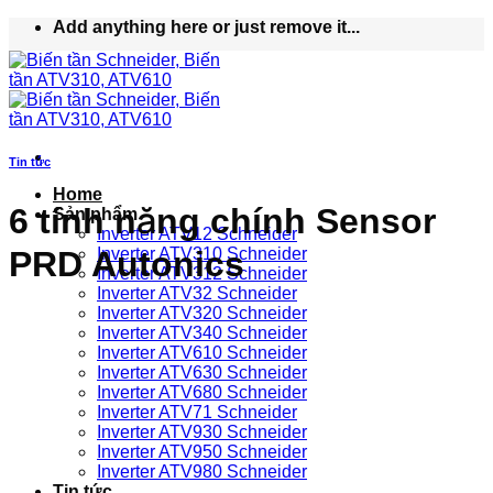
Bỏ
Add anything here or just remove it...
qua
nội
dung
Tin tức
Home
6 tính năng chính Sensor
Sản phẩm
Inverter ATV12 Schneider
PRD Autonics
Inverter ATV310 Schneider
Inverter ATV312 Schneider
Inverter ATV32 Schneider
Inverter ATV320 Schneider
Inverter ATV340 Schneider
Inverter ATV610 Schneider
Inverter ATV630 Schneider
Inverter ATV680 Schneider
Inverter ATV71 Schneider
Inverter ATV930 Schneider
Inverter ATV950 Schneider
Inverter ATV980 Schneider
Tin tức